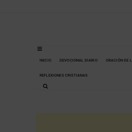
Skip
to
content
INICIO
DEVOCIONAL DIARIO
ORACIÓN DE 
REFLEXIONES CRISTIANAS