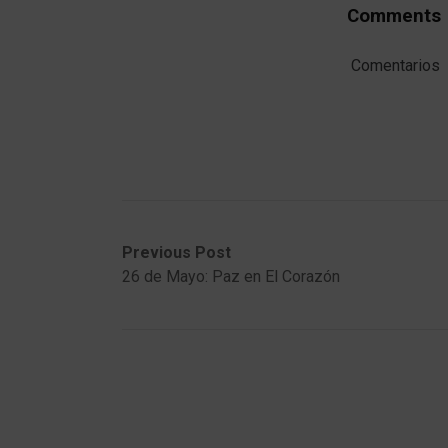
Comments
Comentarios
Post
Previous
Next
Previous Post
post:
post:
26 de Mayo: Paz en El Corazón
navigation