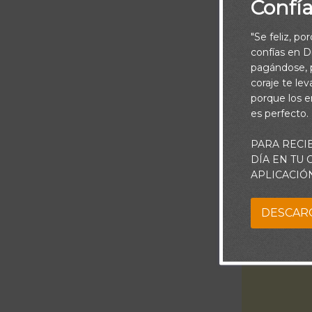
Confí
"Se feliz, po
confías en Di
pagándose, p
coraje te le
porque los e
es perfecto.
PARA RECI
“Mi Dios, p
DÍA EN TU
APLICACIÓ
DESCAR