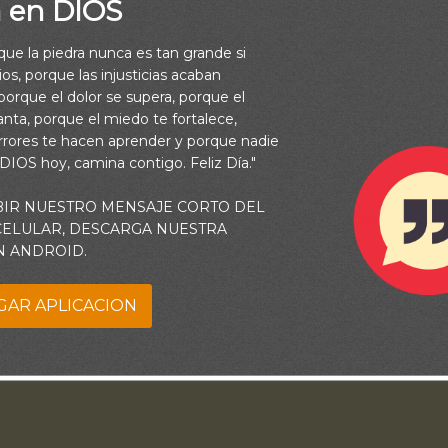
a en DIOS
rque la piedra nunca es tan grande si
os, porque las injusticias acaban
orque el dolor se supera, porque el
vanta, porque el miedo te fortalece,
rrores te hacen aprender y porque nadie
 DIOS hoy, camina contigo. Feliz Día."
BIR NUESTRO MENSAJE CORTO DEL
ues, suplirá todo lo que os falta conforme a sus riquezas en glor
 CELULAR, DESCARGA NUESTRA
Jesús”(Filipenses 4:19)
N ANDROID.
GAR APLICACION