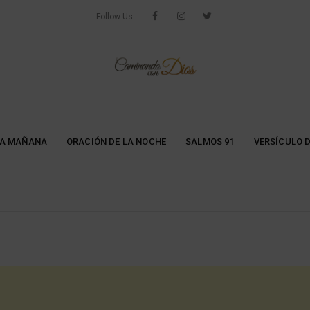
Follow Us
LA MAÑANA
ORACIÓN DE LA NOCHE
SALMOS 91
VERSÍCULO D