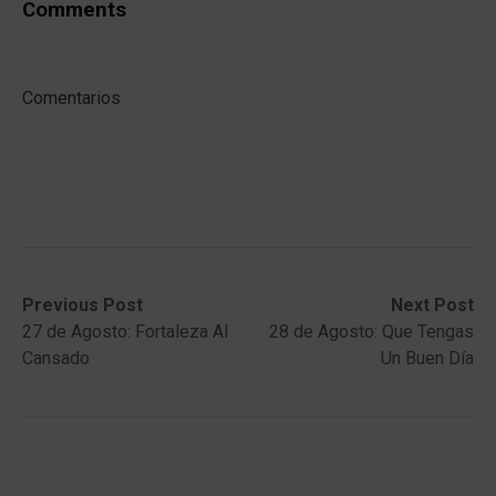
Comments
Comentarios
Post
Previous
Next
Previous Post
Next Post
post:
post:
27 de Agosto: Fortaleza Al
28 de Agosto: Que Tengas
navigation
Cansado
Un Buen Día