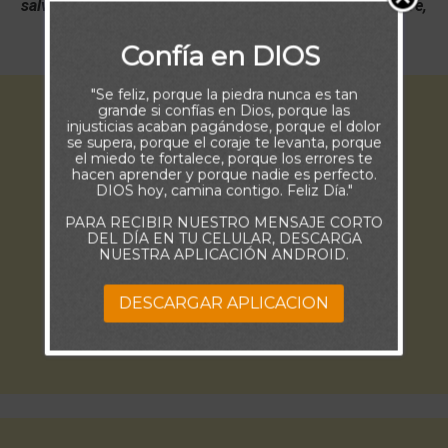
salvación. Este es mi Dios, y lo alabaré; Dios de mi padre,
y lo enalteceré.” (Exodo 15:2)
Confía en DIOS
"Se feliz, porque la piedra nunca es tan
grande si confías en Dios, porque las
injusticias acaban pagándose, porque el dolor
se supera, porque el coraje te levanta, porque
el miedo te fortalece, porque los errores te
hacen aprender y porque nadie es perfecto.
DIOS hoy, camina contigo. Feliz Día."
PARA RECIBIR NUESTRO MENSAJE CORTO
DEL DÍA EN TU CELULAR, DESCARGA
NUESTRA APLICACIÓN ANDROID.
DESCARGAR APLICACION