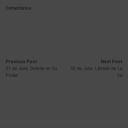
Comentarios
Post
Previous
Next
Previous Post
Next Post
post:
post:
01 de Julio: Deleite en Su
02 de Julio: Librado de La
navigation
Poder
Ira