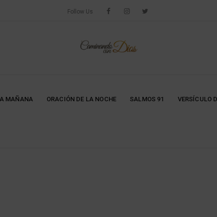
Follow Us
LA MAÑANA
ORACIÓN DE LA NOCHE
SALMOS 91
VERSÍCULO D