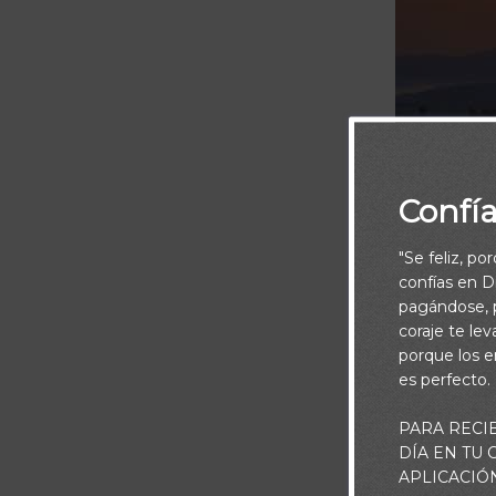
Confí
"Se feliz, po
confías en Di
pagándose, p
coraje te le
porque los e
es perfecto.
PARA RECI
DÍA EN TU
APLICACIÓ