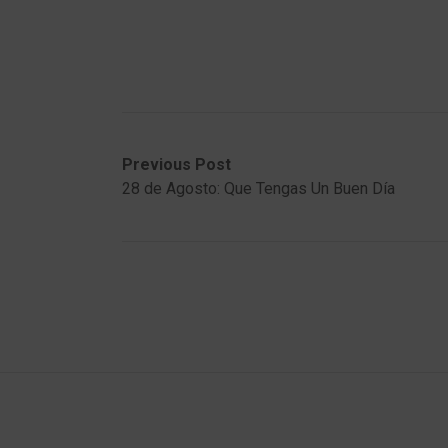
Post
Previous
Next
Previous Post
post:
post:
28 de Agosto: Que Tengas Un Buen Día
navigation