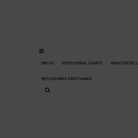
Skip
to
content
INICIO
DEVOCIONAL DIARIO
ORACIÓN DE 
REFLEXIONES CRISTIANAS