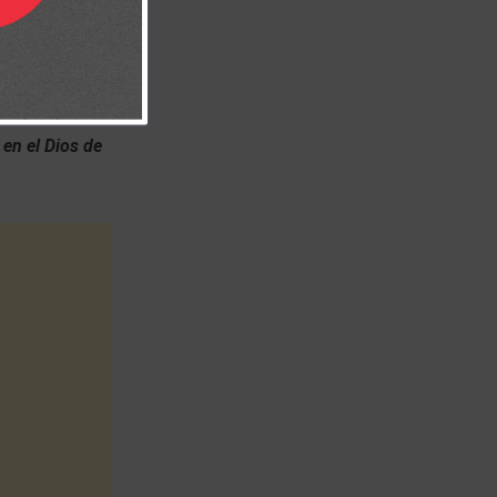
 producto del
 majada, Y no
en el Dios de