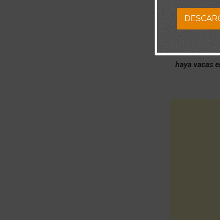
DESCAR
“Aunque la h
olivo, Y los
haya vacas e