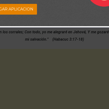
GAR APLICACION
iguera no florezca, Ni en las vides haya frutos, Aunque falte el
 labrados no den mantenimiento, Y las ovejas sean quitadas de la
n los corrales; Con todo, yo me alegraré en Jehová, Y me gozaré 
mi salvación.” (Habacuc 3:17-18)