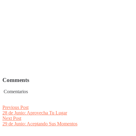
Comments
Comentarios
Post
Previous
Previous Post
post:
28 de Junio: Aprovecha Tu Lugar
navigation
Next
Next Post
post:
29 de Junio: Aceptando Sus Momentos