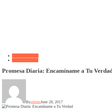
Frases Cristianas
Versículo del día
Promesa Diaria: Encamíname a Tu Verda
By
admin
June 28, 2017