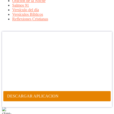
Oración de la Noche
Salmos 91
Versículo del día
Versículos Bíblicos
Reflexiones Cristianas
Confía en DIOS
"Se feliz, porque la piedra nunca es tan grande si confías en Dios,
porque las injusticias acaban pagándose, porque el dolor se supera,
porque el coraje te levanta, porque el miedo te fortalece, porque los
errores te hacen aprender y porque nadie es perfecto. DIOS hoy,
camina contigo. Feliz Día."
PARA RECIBIR NUESTRO MENSAJE CORTO DEL DÍA EN
TU CELULAR, DESCARGA NUESTRA APLICACIÓN
ANDROID.
DESCARGAR APLICACION