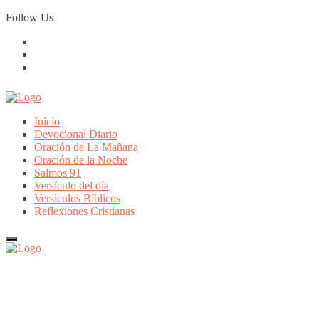
Skip
Follow Us
to
content
Inicio
Devocional Diario
Oración de La Mañana
Oración de la Noche
Salmos 91
Versículo del día
Versículos Bíblicos
Reflexiones Cristianas