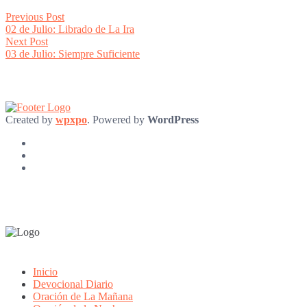
Post
Previous
Previous Post
post:
02 de Julio: Librado de La Ira
navigation
Next
Next Post
post:
03 de Julio: Siempre Suficiente
Created by
wpxpo
. Powered by
WordPress
Inicio
Devocional Diario
Oración de La Mañana