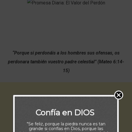
“Porque si perdonáis a los hombres sus ofensas, os
perdonara también vuestro padre celestial” (Mateo 6:14-
15)
Confía en DIOS
"Se feliz, porque la piedra nunca es tan
grande si confías en Dios, porque las