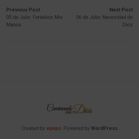
Post
Previous
Next
Previous Post
Next Post
post:
post:
05 de Julio: Fortalece Mis
06 de Julio: Necesidad de
navigation
Manos
Dios
Created by
wpxpo
. Powered by
WordPress