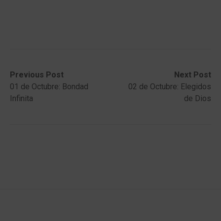
Post
Previous
Next
Previous Post
Next Post
post:
post:
01 de Octubre: Bondad
02 de Octubre: Elegidos
navigation
Infinita
de Dios