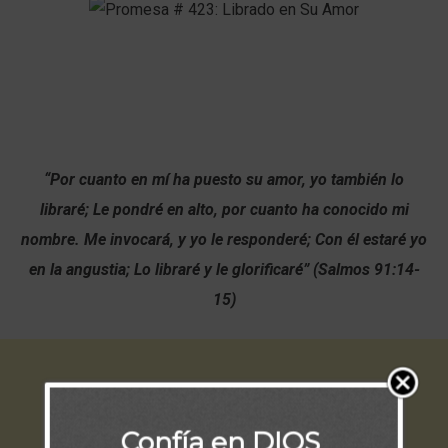
“Por cuanto en mí ha puesto su amor, yo también lo
libraré;
Le pondré en alto, por cuanto ha conocido mi
nombre.
Me invocará, y yo le responderé;
Con él estaré yo
en la angustia;
Lo libraré y le glorificaré” (Salmos 91:14-
15)
Confía en DIOS