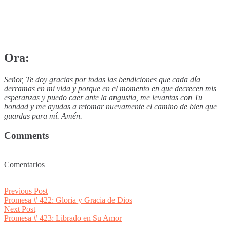
Ora:
Señor, Te doy gracias por todas las bendiciones que cada día
derramas en mi vida y porque en el momento en que decrecen mis
esperanzas y puedo caer ante la angustia, me levantas con Tu
bondad y me ayudas a retomar nuevamente el camino de bien que
guardas para mí. Amén.
Comments
Comentarios
Post
Previous
Previous Post
post:
Promesa # 422: Gloria y Gracia de Dios
navigation
Next
Next Post
post:
Promesa # 423: Librado en Su Amor