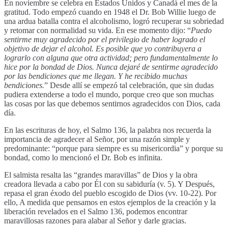
En noviembre se celebra en Estados Unidos y Canadá el mes de la
gratitud. Todo empezó cuando en 1948 el Dr. Bob Willie luego de
una ardua batalla contra el alcoholismo, logró recuperar su sobriedad
y retomar con normalidad su vida. En ese momento dijo: “
Puedo
sentirme muy agradecido por el privilegio de haber logrado el
objetivo de dejar el alcohol. Es posible que yo contribuyera a
lograrlo con alguna que otra actividad; pero fundamentalmente lo
hice por la bondad de Dios. Nunca dejaré de sentirme agradecido
por las bendiciones que me llegan. Y he recibido muchas
bendiciones.
” Desde allí se empezó tal celebración, que sin dudas
pudiera extenderse a todo el mundo, porque creo que son muchas
las cosas por las que debemos sentirnos agradecidos con Dios, cada
día.
En las escrituras de hoy, el Salmo 136, la palabra nos recuerda la
importancia de agradecer al Señor, por una razón simple y
predominante: “porque para siempre es su misericordia” y porque su
bondad, como lo mencionó el Dr. Bob es infinita.
El salmista resalta las “grandes maravillas” de Dios y la obra
creadora llevada a cabo por Él con su sabiduría (v. 5). Y Después,
repasa el gran éxodo del pueblo escogido de Dios (vv. 10-22). Por
ello, A medida que pensamos en estos ejemplos de la creación y la
liberación revelados en el Salmo 136, podemos encontrar
maravillosas razones para alabar al Señor y darle gracias.