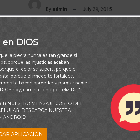
By
admin
July 29, 2015
a en DIOS
rque la piedra nunca es tan grande si
os, porque las injusticias acaban
orque el dolor se supera, porque el
vanta, porque el miedo te fortalece,
rrores te hacen aprender y porque nadie
“Jehová el Señor es mi fortaleza,
 DIOS hoy, camina contigo. Feliz Día."
El cual hace mis pies como de ciervas,
BIR NUESTRO MENSAJE CORTO DEL
ras me hace andar. Al jefe de los cantores, sobre mis instrumento
 CELULAR, DESCARGA NUESTRA
(
Habacuc 3:19)
N ANDROID.
GAR APLICACION