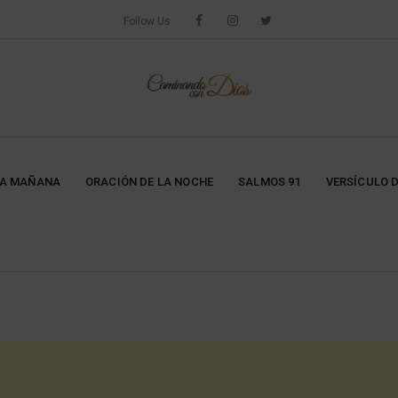
Follow Us
LA MAÑANA
ORACIÓN DE LA NOCHE
SALMOS 91
VERSÍCULO D