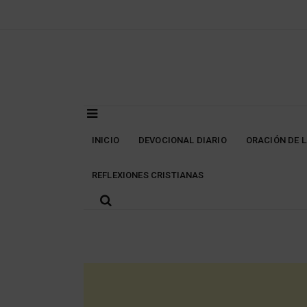
Skip
to
content
INICIO
DEVOCIONAL DIARIO
ORACIÓN DE 
REFLEXIONES CRISTIANAS