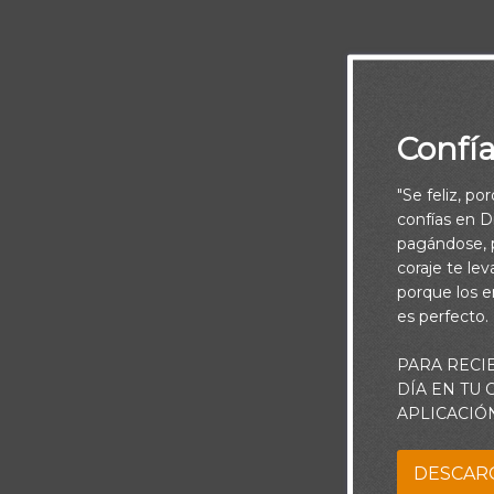
Confí
"Se feliz, po
confías en Di
pagándose, p
coraje te le
porque los e
es perfecto.
PARA RECI
Y en mis altu
DÍA EN TU
APLICACIÓ
Comments
DESCAR