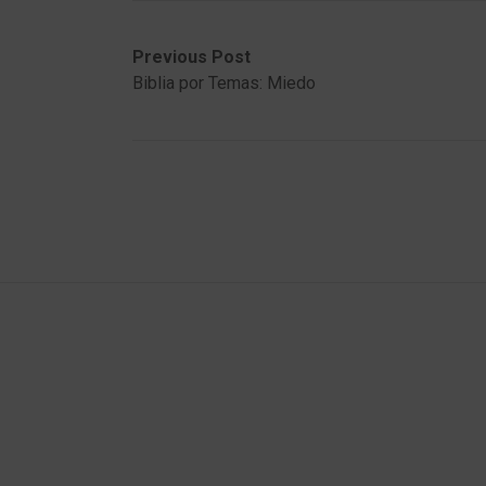
Post
Previous
Next
Previous Post
post:
post:
Biblia por Temas: Miedo
navigation