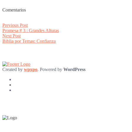
Comentarios
Post
Previous
Previous Post
post:
Promesa # 3 : Grandes Alturas
navigation
Next
Next Post
post:
Biblia por Temas: Confianza
Created by
wpxpo
. Powered by
WordPress