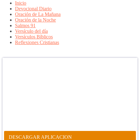
Inicio
Devocional Diario
Oración de La Mañana
Oración de la Noche
Salmos 91
Versículo del día
Versículos Bíblicos
Reflexiones Cristianas
Confía en DIOS
"Se feliz, porque la piedra nunca es tan grande si confías en Dios,
porque las injusticias acaban pagándose, porque el dolor se supera,
porque el coraje te levanta, porque el miedo te fortalece, porque los
errores te hacen aprender y porque nadie es perfecto. DIOS hoy,
camina contigo. Feliz Día."
PARA RECIBIR NUESTRO MENSAJE CORTO DEL DÍA EN
TU CELULAR, DESCARGA NUESTRA APLICACIÓN
ANDROID.
DESCARGAR APLICACION