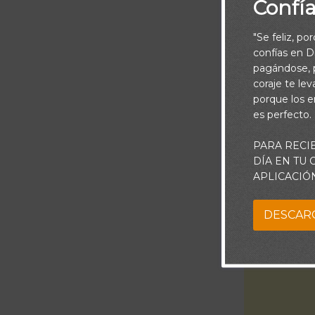
Confí
"Se feliz, po
confías en Di
pagándose, p
coraje te le
porque los e
es perfecto.
PARA RECI
“Si anduvier
DÍA EN TU
APLICACIÓ
DESCAR