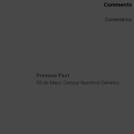
Comments
Comentarios
Post
Previous
Next
Previous Post
post:
post:
09 de Mayo: Conoce Nuestros Caminos
navigation