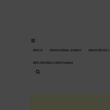
Skip
to
content
INICIO
DEVOCIONAL DIARIO
ORACIÓN DE 
REFLEXIONES CRISTIANAS