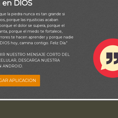
a en DIOS
rque la piedra nunca es tan grande si
os, porque las injusticias acaban
orque el dolor se supera, porque el
vanta, porque el miedo te fortalece,
rrores te hacen aprender y porque nadie
 DIOS hoy, camina contigo. Feliz Día."
BIR NUESTRO MENSAJE CORTO DEL
e yo en medio de la angustia, tú me vivificarás; Contra la ira de
 CELULAR, DESCARGA NUESTRA
extenderás tu mano. Y me salvará tu diestra” (Salmo 138:7)
N ANDROID.
GAR APLICACION