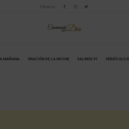
Follow Us
LA MAÑANA
ORACIÓN DE LA NOCHE
SALMOS 91
VERSÍCULO D