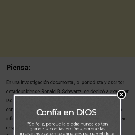
Piensa:
En una investigación documental, el periodista y escritor
estadounidense Ronald B. Schwartz, se dedicó a examinar
las preferencias de más de 30 escritores
contemporáneos en relación a los libros que los habían
Confía en DIOS
influenciado de manera determinante en su carrera. En las
"Se feliz, porque la piedra nunca es tan
respuestas resaltaron grandes obras desde aquellas
grande si confías en Dios, porque las
injusticias acaban pagándose, porque el dolor