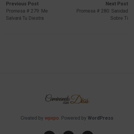
Post
Previous
Next
Previous Post
Next Post
post:
post:
Promesa # 279: Me
Promesa # 280: Sanidad
navigation
Salvará Tu Diestra
Sobre Ti
Created by
wpxpo
. Powered by
WordPress