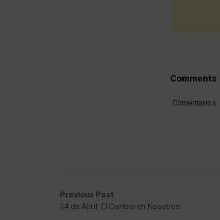
Comments
Comentarios
Post
Previous
Next
Previous Post
post:
post:
24 de Abril: El Cambio en Nosotros
navigation