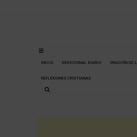
Skip
to
content
INICIO
DEVOCIONAL DIARIO
ORACIÓN DE 
REFLEXIONES CRISTIANAS