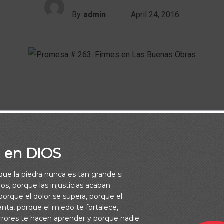
By
admin
April 24, 2016
o Jesucristo Señor nuestro, y Dios nuestro Padre, el cual nos am
a en DIOS
ón eterna y buena esperanza por gracia, conforte vuestros coraz
confirme en toda buena palabra y obra” (2 Tesalonicenses 2:16-7
rque la piedra nunca es tan grande si
os, porque las injusticias acaban
orque el dolor se supera, porque el
vanta, porque el miedo te fortalece,
rrores te hacen aprender y porque nadie