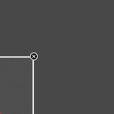
ó y nos dio
ones, y os
)