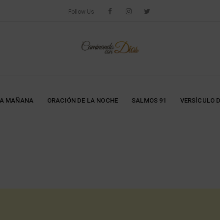
Follow Us
LA MAÑANA
ORACIÓN DE LA NOCHE
SALMOS 91
VERSÍCULO D