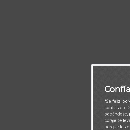
“Y el mism
Confí
consolaci
"Se feliz, po
confías en Di
pagándose, p
coraje te le
porque los e