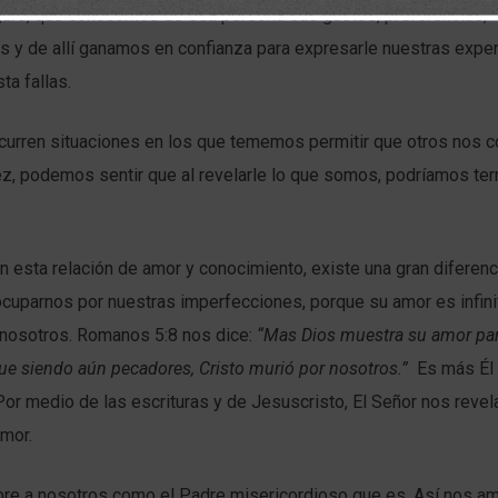
guro, que conocemos de esa persona sus gustos, preferencias,
 y de allí ganamos en confianza para expresarle nuestras exper
ta fallas.
curren situaciones en los que tememos permitir que otros nos 
ez, podemos sentir que al revelarle lo que somos, podríamos te
n esta relación de amor y conocimiento, existe una gran diferenc
uparnos por nuestras imperfecciones, porque su amor es infin
e nosotros. Romanos 5:8 nos dice:
“Mas Dios muestra su amor pa
ue siendo aún pecadores, Cristo murió por nosotros.”
Es más Él
Por medio de las escrituras y de Jesuscristo, El Señor nos reve
amor.
bre a nosotros como el Padre misericordioso que es. Así nos am