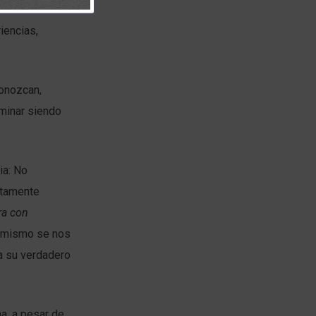
iencias,
conozcan,
rminar siendo
ia: No
itamente
ra con
 mismo se nos
la su verdadero
a, a pesar de