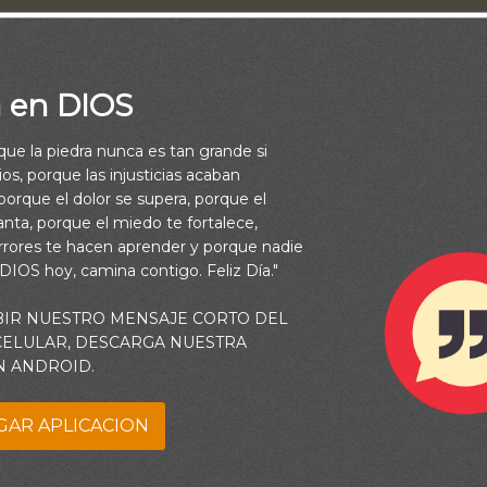
a en DIOS
rque la piedra nunca es tan grande si
os, porque las injusticias acaban
orque el dolor se supera, porque el
vanta, porque el miedo te fortalece,
rrores te hacen aprender y porque nadie
 DIOS hoy, camina contigo. Feliz Día."
BIR NUESTRO MENSAJE CORTO DEL
de la escuela militar de mi ciudad natal, decía: “amo a mi patria 
 CELULAR, DESCARGA NUESTRA
N ANDROID.
conozco porque la amo” Al recordar esas palabras siempre pien
xiste una profunda relación entre el amor y el conocimiento: ¿
GAR APLICACION
todos los detalles de alguien o de algo si no tenemos por eso 
l? Si amamos un lugar, queremos explorarlo cada centímetro. C