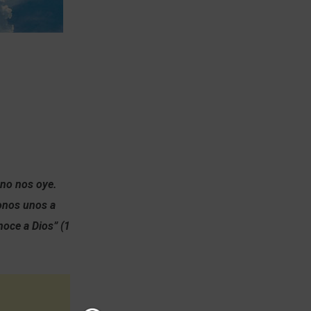
 no nos oye.
monos unos a
noce a Dios” (1