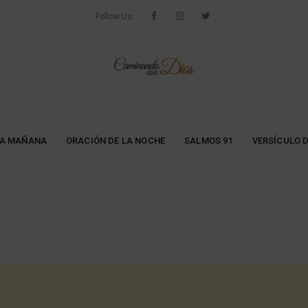
Follow Us
LA MAÑANA
ORACIÓN DE LA NOCHE
SALMOS 91
VERSÍCULO D