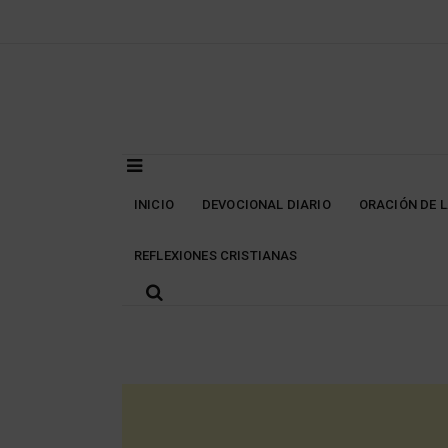
Skip
to
content
INICIO
DEVOCIONAL DIARIO
ORACIÓN DE 
REFLEXIONES CRISTIANAS