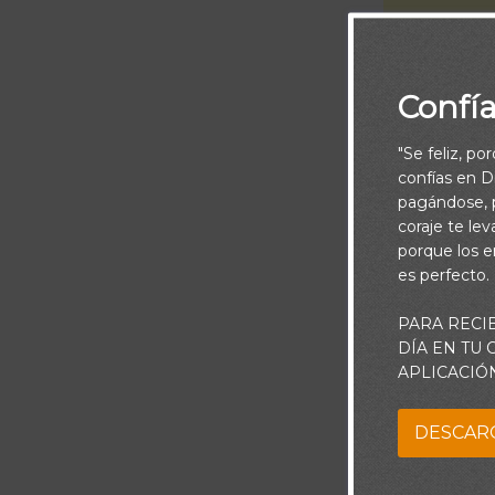
Confí
"Se feliz, po
confías en Di
pagándose, p
coraje te le
porque los e
es perfecto.
Piensa:
PARA RECI
Un viejo canto 
DÍA EN TU
APLICACIÓ
conozco y la 
ciertamente e
DESCAR
enterarnos de 
genuina y rea