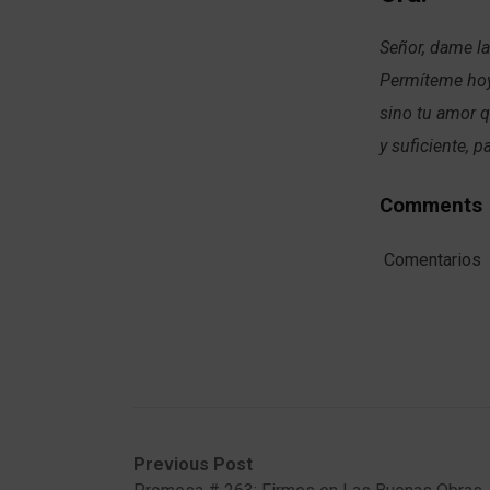
Señor, dame la
Permíteme hoy 
sino tu amor q
y suficiente, 
Comments
Comentarios
Post
Previous
Next
Previous Post
post:
post: