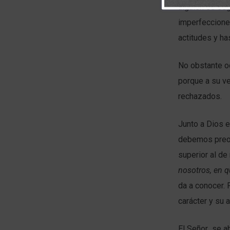
alguien es se
imperfecciones
actitudes y has
No obstante o
porque a su v
rechazados.
Junto a Dios e
debemos preoc
superior al d
nosotros, en q
da a conocer. 
carácter y su 
El Señor se a