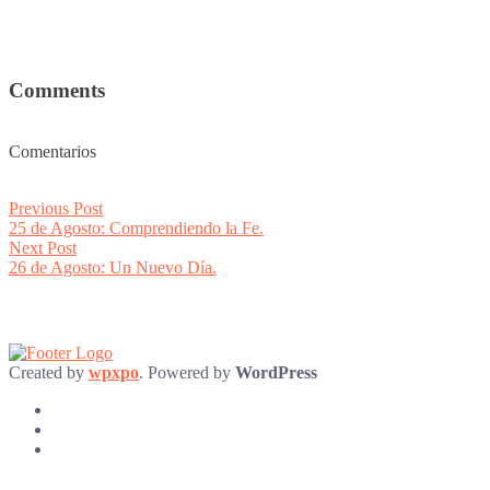
Comments
Comentarios
Post
Previous
Previous Post
post:
25 de Agosto: Comprendiendo la Fe.
navigation
Next
Next Post
post:
26 de Agosto: Un Nuevo Día.
Created by
wpxpo
. Powered by
WordPress