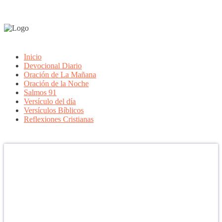
Inicio
Devocional Diario
Oración de La Mañana
Oración de la Noche
Salmos 91
Versículo del día
Versículos Bíblicos
Reflexiones Cristianas
Confía en DIOS
"Se feliz, porque la piedra nunca es tan grande si confías en Dios,
porque las injusticias acaban pagándose, porque el dolor se supera,
porque el coraje te levanta, porque el miedo te fortalece, porque los
errores te hacen aprender y porque nadie es perfecto. DIOS hoy,
camina contigo. Feliz Día."