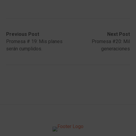
Post
Previous
Next
Previous Post
Next Post
post:
post:
Promesa # 19: Mis planes
Promesa #20: Mil
navigation
serán cumplidos.
generaciones