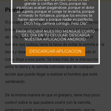
grande si confías en Dios, porque las
injusticias acaban pagándose, porque el dolor
Piensa:
se supera, porque el coraje te levanta, porque
el miedo te fortalece, porque los errores te
hacen aprender y porque nadie es perfecto.
El pasaje de hoy, a pesar de ser una parábola corta nos
DIOS hoy, camina contigo. Feliz Día."
brinda una importante enseñanza acerca del significado
PARA RECIBIR NUESTRO MENSAJE CORTO
DEL DÍA EN TU CELULAR, DESCARGA
de la fe. Al leer el pasaje podemos observar que el
NUESTRA APLICACIÓN ANDROID.
hombre que cultiva, tiene la tarea de echar la semilla en la
DESCARGAR APLICACION
tierra y dejar a ella su crecimiento, desconociendo él
como llega a ese punto. Se trata más de la interacción
entre la tierra y la semilla cultivada que de cualquier
acción que pueda llegar a realizar el hombre que está
sembrando.
De la misma manera en que el granjero, tiene muy poco
control sobre lo que pudiera ocurrir con la semilla,
podemos sentir nosotros en algún momento, que no