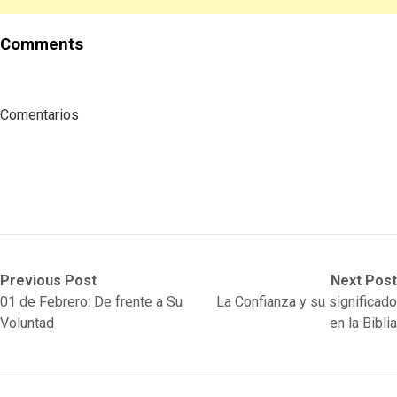
Comments
Comentarios
Post
Previous
Next
Previous Post
Next Post
post:
post:
01 de Febrero: De frente a Su
La Confianza y su significado
navigation
Voluntad
en la Biblia