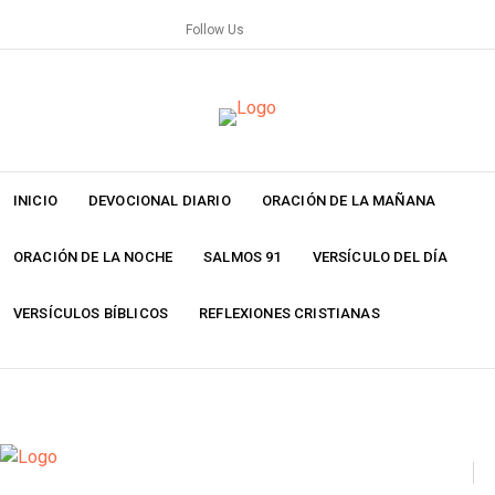
Skip
Follow Us
to
content
INICIO
DEVOCIONAL DIARIO
ORACIÓN DE LA MAÑANA
ORACIÓN DE LA NOCHE
SALMOS 91
VERSÍCULO DEL DÍA
VERSÍCULOS BÍBLICOS
REFLEXIONES CRISTIANAS