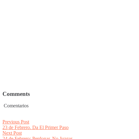
Comments
Comentarios
Post
Previous
Previous Post
post:
23 de Febrero. Da El Primer Paso
navigation
Next
Next Post
post:
24 de Febrero: Perdonar, No Juzgar