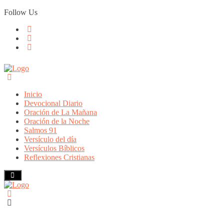
Skip
Follow Us
to
content
Inicio
Devocional Diario
Oración de La Mañana
Oración de la Noche
Salmos 91
Versículo del día
Versículos Bíblicos
Reflexiones Cristianas