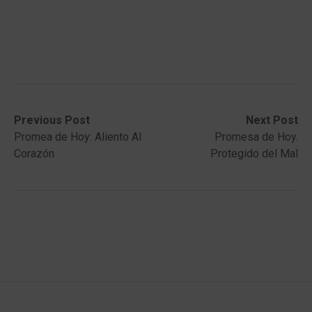
Post
Previous
Next
Previous Post
Next Post
post:
post:
Promea de Hoy: Aliento Al
Promesa de Hoy.
navigation
Corazón
Protegido del Mal