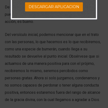
DESCARGAR APLICACION
De aquí queda una enseñanza, es: No debemos juzgar
puesto a que desconocemos si el motivo detrás de la
acción, es bueno.
Del versículo inicial, podemos mencionar que en el trato
con las personas, lo que hacemos es lo que recibiremos,
como una especie de bumerán, cuando llega a su
resultado se devuelve al punto inicial. Obsérvese que si
actuamos de una manera positiva para con el prójimo,
recibiremos lo mismo, seremos percibidos como
personas gratas. Ahora si solo juzgamos, condenamos y
no somos capaces de perdonar o tener alguna conducta
positiva, entonces estaremos fuera del rango de alcance
de la gracia divina, con la cual llegamos a agradar a Dios.