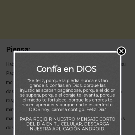
Piensa:
Había una la historia de un niño que tenía dos panes, y su
Confía en DIOS
Papá le pidió uno. El niño miro a los ojos de su Padre y
"Se feliz, porque la piedra nunca es tan
mordió ambos panes. El padre, frunció su cara un poco
grande si confías en Dios, porque las
injusticias acaban pagándose, porque el dolor
desmotivado, casi decepcionado porque esperaba otra
se supera, porque el coraje te levanta, porque
el miedo te fortalece, porque los errores te
respuesta del niño. Pocos segundos después, el niño
hacen aprender y porque nadie es perfecto.
DIOS hoy, camina contigo. Feliz Día."
mira hacia su Padre con una sonrisa tierna, extendió su
mano y dijo: Toma Papá, este es el pan más dulce de los
PARA RECIBIR NUESTRO MENSAJE CORTO
DEL DÍA EN TU CELULAR, DESCARGA
dos.
NUESTRA APLICACIÓN ANDROID.