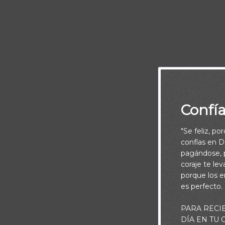
Confí
"Se feliz, po
confías en Di
pagándose, p
coraje te le
porque los e
es perfecto.
PARA RECI
DÍA EN TU