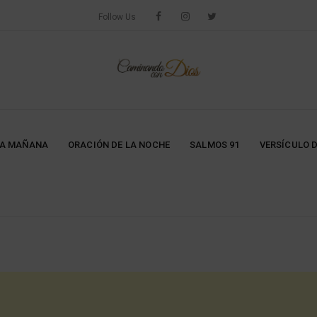
Follow Us
LA MAÑANA
ORACIÓN DE LA NOCHE
SALMOS 91
VERSÍCULO D