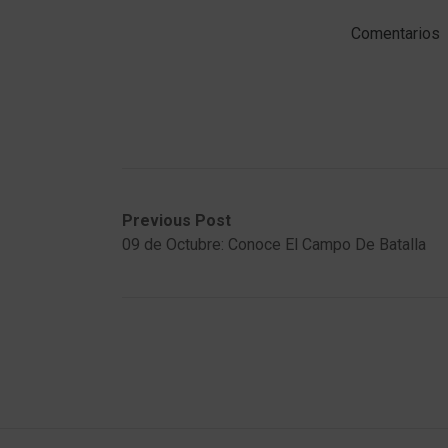
Comentarios
Post
Previous
Next
Previous Post
post:
post:
09 de Octubre: Conoce El Campo De Batalla
navigation