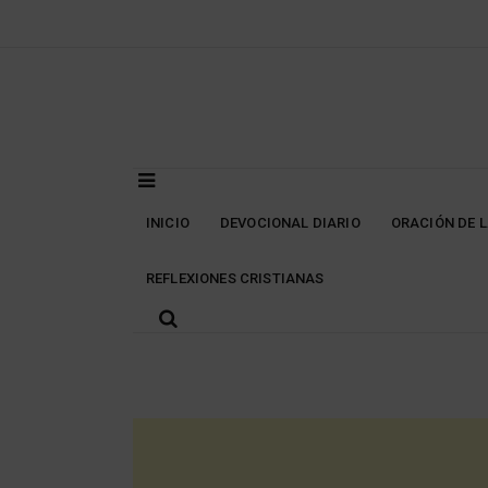
Skip
to
content
INICIO
DEVOCIONAL DIARIO
ORACIÓN DE 
REFLEXIONES CRISTIANAS