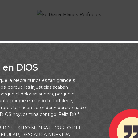
a en DIOS
DIOS nunca se equivoca, Sus planes son Perfectos.
rque la piedra nunca es tan grande si
os, porque las injusticias acaban
orque el dolor se supera, porque el
vanta, porque el miedo te fortalece,
rrores te hacen aprender y porque nadie
 DIOS hoy, camina contigo. Feliz Día."
BIR NUESTRO MENSAJE CORTO DEL
 CELULAR, DESCARGA NUESTRA