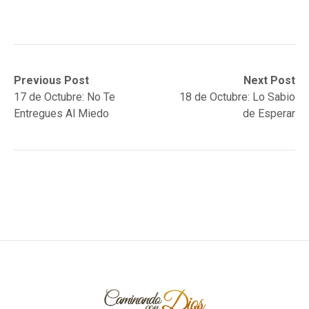
Post
Previous
Next
Previous Post
Next Post
post:
post:
17 de Octubre: No Te
18 de Octubre: Lo Sabio
navigation
Entregues Al Miedo
de Esperar