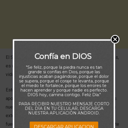
Confía en DIOS
El Salmo 46, uno de los más hermosos de las escrituras,
es una declaración de la firme presencia de Dios en la
"Se feliz, porque la piedra nunca es tan
grande si confías en Dios, porque las
vida de aquellos que han decidido seguirle.
injusticias acaban pagándose, porque el dolor
se supera, porque el coraje te levanta, porque
el miedo te fortalece, porque los errores te
Este salmo revela tres formas en las que Dios desea
hacen aprender y porque nadie es perfecto.
DIOS hoy, camina contigo. Feliz Día."
apoyarnos en las tormentas de nuestras vidas: (1) Él es
PARA RECIBIR NUESTRO MENSAJE CORTO
nuestro refugio, nuestra protección frente a las fuerzas
DEL DÍA EN TU CELULAR, DESCARGA
NUESTRA APLICACIÓN ANDROID.
externas que nos rodean. No siempre elimina estas
fuerzas, pero nos envuelve en sus brazos y se convierte
DESCARGAR APLICACION