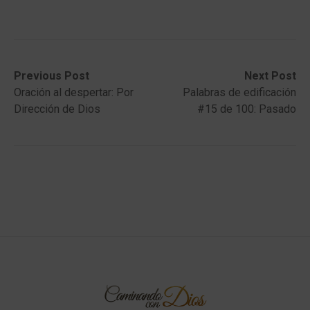
Post
Previous
Next
Previous Post
Next Post
post:
post:
Oración al despertar: Por
Palabras de edificación
navigation
Dirección de Dios
#15 de 100: Pasado