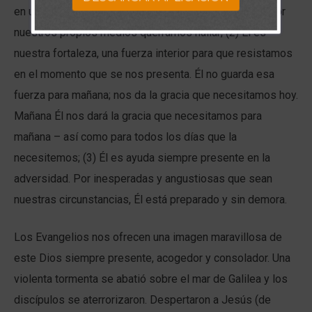
en un refugio mayor que cualquier otra fortaleza que por
nuestros propios medios querramos hallar; (2) Él es
nuestra fortaleza, una fuerza interior para que resistamos
en el momento que se nos presenta. Él no guarda esa
fuerza para mañana; nos da la gracia que necesitamos hoy.
Mañana Él nos dará la gracia que necesitamos para
mañana – así como para todos los días que la
necesitemos; (3) Él es ayuda siempre presente en la
adversidad. Por inesperadas y angustiosas que sean
nuestras circunstancias, Él está preparado y sin demora.
Los Evangelios nos ofrecen una imagen maravillosa de
este Dios siempre presente, acogedor y consolador. Una
violenta tormenta se abatió sobre el mar de Galilea y los
discípulos se aterrorizaron. Despertaron a Jesús (de