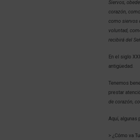
Siervos, obede
corazón, como 
como siervos d
voluntad, como
recibirá del Se
En el siglo XX
antigüedad.
Tenemos benef
prestar atenci
de corazón, co
Aquí, algunas 
> ¿Cómo va Tu