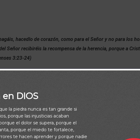
hagáis, hacedlo de corazón, como para el Señor y no para los h
el Señor recibiréis la recompensa de la herencia, porque a Crist
enses 3:23-24)
a en DIOS
rque la piedra nunca es tan grande si
os, porque las injusticias acaban
orque el dolor se supera, porque el
vanta, porque el miedo te fortalece,
rrores te hacen aprender y porque nadie