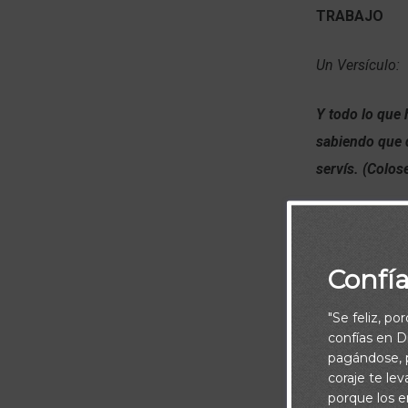
TRABAJO
Un Versículo:
Y todo lo que 
sabiendo que d
servís. (Colos
Confí
"Se feliz, po
confías en Di
pagándose, p
coraje te le
porque los e