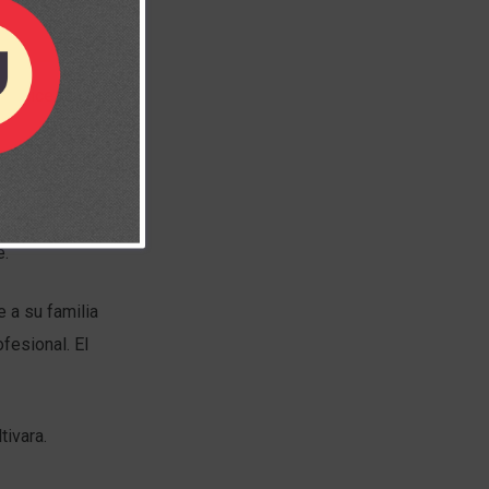
rectrices
tilizar sus
otras personas,
e.
 a su familia
fesional. El
tivara.