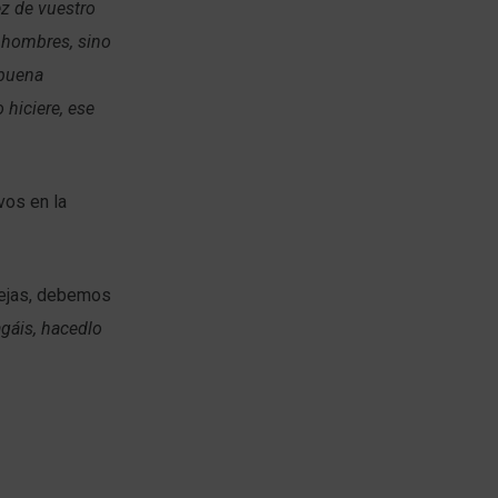
ez de vuestro
s hombres, sino
 buena
 hiciere, ese
vos en la
uejas, debemos
agáis, hacedlo