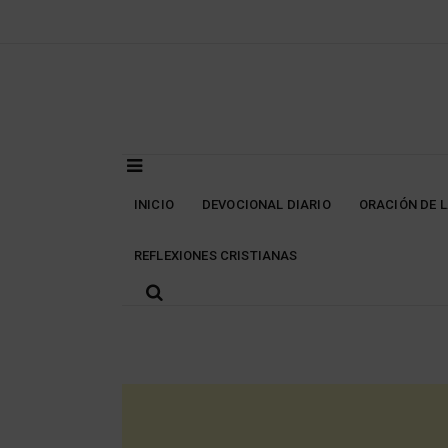
Skip
to
content
INICIO
DEVOCIONAL DIARIO
ORACIÓN DE 
REFLEXIONES CRISTIANAS