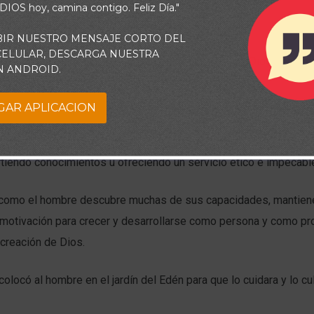
 DIOS hoy, camina contigo. Feliz Día."
BIR NUESTRO MENSAJE CORTO DEL
 CELULAR, DESCARGA NUESTRA
e lo que mucha gente piensa, el trabajo es un don y Dios tiene di
N ANDROID.
ecto.
GAR APLICACION
na bendición. A través de ella el hombre tiene la posibilidad de u
os, superar retos y contribuir de forma significativa a la vida de 
tiendo conocimientos u ofreciendo un servicio ético e impecabl
 como el hombre descubre muchas de sus capacidades, mantiene
 motivación para crecer y desarrollarse como persona y como pro
 creación de Dios.
olocó al hombre en el jardín del Edén para que lo cuidara y lo cul