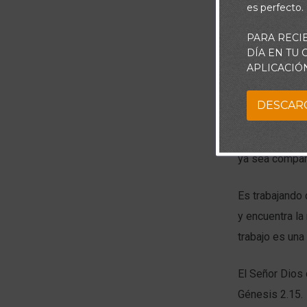
es perfecto.
PARA RECI
DÍA EN TU
A diferencia d
APLICACIÓ
claras al resp
DESCAR
El trabajo es u
dones y talent
ya sea compar
Es trabajando
y encuentra la
trabajo es una
El Señor Dios c
Génesis 2.15.