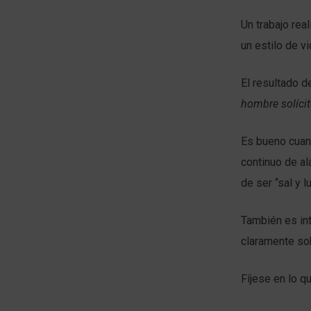
Un trabajo rea
un estilo de v
El resultado d
hombre solícit
Es bueno cuand
continuo de al
de ser “sal y
También es int
claramente sob
Fíjese en lo q