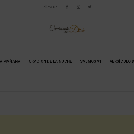
Follow Us
LA MAÑANA
ORACIÓN DE LA NOCHE
SALMOS 91
VERSÍCULO D