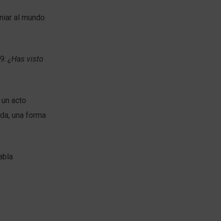
niar al mundo
29:
¿Has visto
 un acto
ida, una forma
abla