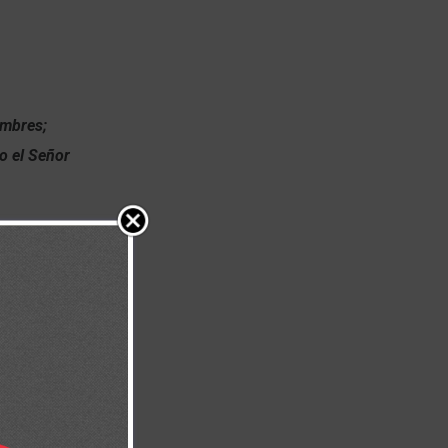
ombres;
o el Señor