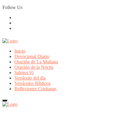
Skip
Follow Us
to
content
Inicio
Devocional Diario
Oración de La Mañana
Oración de la Noche
Salmos 91
Versículo del día
Versículos Bíblicos
Reflexiones Cristianas