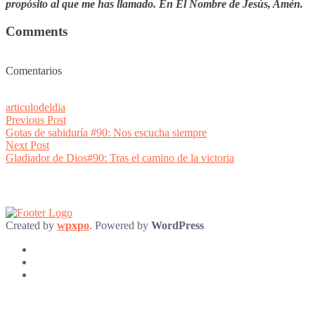
propósito al que me has llamado. En El Nombre de Jesús, Amén.
Comments
Comentarios
articulodeldia
Post
Previous
Previous Post
post:
Gotas de sabiduría #90: Nos escucha siempre
navigation
Next
Next Post
post:
Gladiador de Dios#90: Tras el camino de la victoria
Created by
wpxpo
. Powered by
WordPress