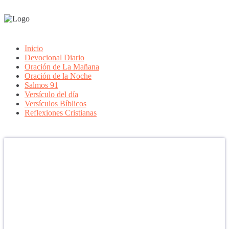
Inicio
Devocional Diario
Oración de La Mañana
Oración de la Noche
Salmos 91
Versículo del día
Versículos Bíblicos
Reflexiones Cristianas
Confía en DIOS
"Se feliz, porque la piedra nunca es tan grande si confías en Dios,
porque las injusticias acaban pagándose, porque el dolor se supera,
porque el coraje te levanta, porque el miedo te fortalece, porque los
errores te hacen aprender y porque nadie es perfecto. DIOS hoy,
camina contigo. Feliz Día."