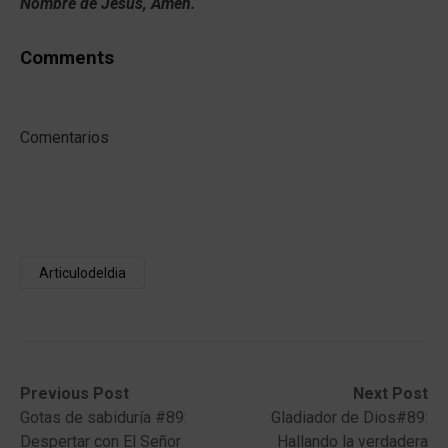
Nombre de Jesús, Amén.
Comments
Comentarios
Articulodeldia
Post
Previous
Next
Previous Post
Next Post
post:
post:
Gotas de sabiduría #89:
Gladiador de Dios#89:
navigation
Despertar con El Señor
Hallando la verdadera