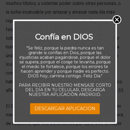
muchos títulos, u ostentar poder sobre otras personas, o
la lucha incansable por amasar y amasar cada día más
riquezas y posesiones, con el hecho de alimentar una
falsa sensación de seguridad. Y en medio de ese
Confía en DIOS
torbellino de impulsos negativos, que lo que traen al ser
humano, es angustia y falta de tranquilidad, se levanta la
"Se feliz, porque la piedra nunca es tan
grande si confías en Dios, porque las
única esperanza a la que muchos todavía no han abierto
injusticias acaban pagándose, porque el dolor
se supera, porque el coraje te levanta, porque
los ojos, y esto es, la promesa del Padre Celestial que
el miedo te fortalece, porque los errores te
hacen aprender y porque nadie es perfecto.
con perfecta seguridad nos afirma: Estas cosas os he
DIOS hoy, camina contigo. Feliz Día."
hablado para que en mí tengáis paz. En el mundo tendréis
PARA RECIBIR NUESTRO MENSAJE CORTO
DEL DÍA EN TU CELULAR, DESCARGA
aflicción; pero confiad, yo he vencido al mundo. Juan 16:33
NUESTRA APLICACIÓN ANDROID.
El Señor nos promete Su paz y nos garantiza Su amor, en
DESCARGAR APLICACION
medio de las aflicciones del mundo, pero a Su vez espera
de nosotros, que nos esforcemos por darle a el, la mayor