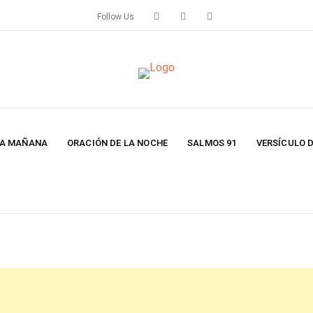
Follow Us
LA MAÑANA
ORACIÓN DE LA NOCHE
SALMOS 91
VERSÍCULO D