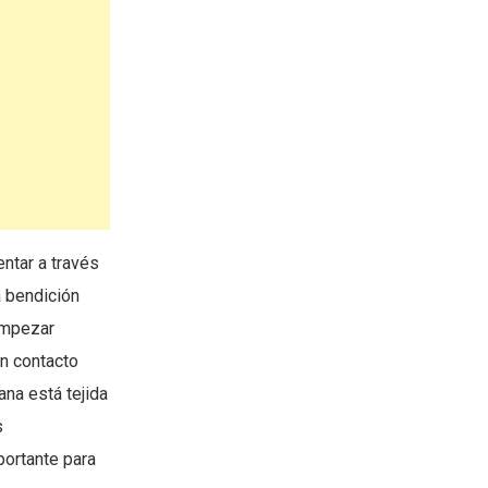
ntar a través
a bendición
empezar
n contacto
ana está tejida
s
ortante para