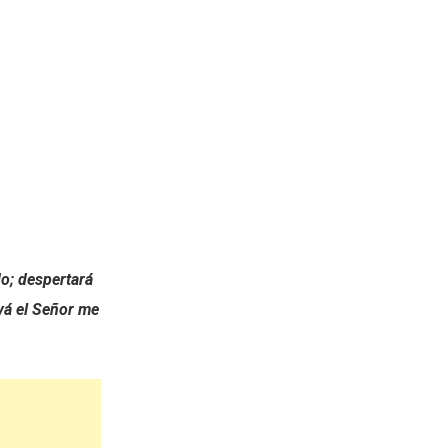
do; despertará
vá el Señor me