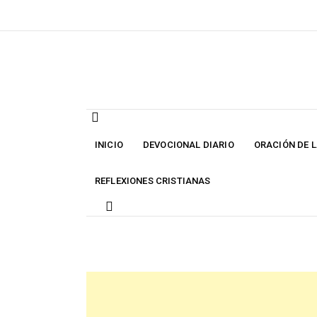
Skip
to
content
INICIO
DEVOCIONAL DIARIO
ORACIÓN DE 
REFLEXIONES CRISTIANAS