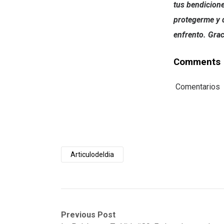
tus bendicione
protegerme y d
enfrento. Gra
Comments
Comentarios
Articulodeldia
Post
Previous
Next
Previous Post