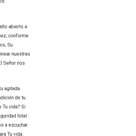
ios
lto abierto a
eñez, conforme
os, Su
inear nuestras
El Señor nos
u agitada
dición de tu
e Tu vida? Si
guridad total
os a escuchar
ra Tu vida.