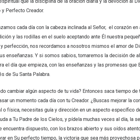
spiritual que la disciplina de la oración diaria y la devoción al D
y Perfecto Creador.
mos cada día con la cabeza inclinada al Señor, el corazón en a
dición y las rodillas en el suelo aceptando ante Él nuestra pequ
 y perfección, nos recordamos a nosotros mismos el amor de Di
Sus enseñanzas. Y si somos sabios, tomaremos la decisión de al
ara el día que empieza, con las enseñanzas y las promesas que 
és de Su Santa Palabra.
do cambiar algún aspecto de tu vida? Entonces saca tiempo de t
sar un momento cada día con tu Creador. ¿Buscas mejorar la con
al o física, necesitas guía y dirección en un aspecto específico d
yuda a Tu Padre de los Cielos, y pídela muchas veces al día, la se
e encuentra dispuesto, con los brazos abierto y sus oídos atent
brar en Su perfecto tiempo, la victoria que sea más provechosa pa