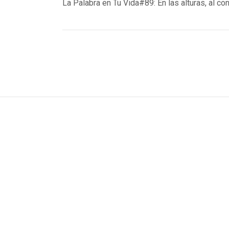
post:
post:
La Palabra en Tu Vida#89: En las alturas, al con
navigation