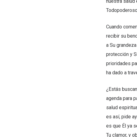
nuestra salud e
Todopoderoso 
Cuando comenza
recibir su ben
a Su grandeza
protección y 
prioridades p
ha dado a trav
¿Estás buscan
agenda para pa
salud espiritu
es así, pide a
es que Él ya s
Tu clamor, y o