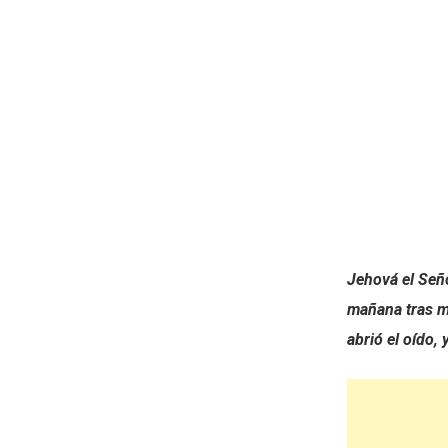
Jehová el Seño
mañana tras m
abrió el oído, 