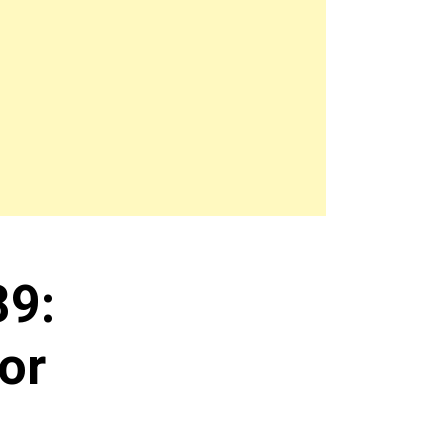
89:
or