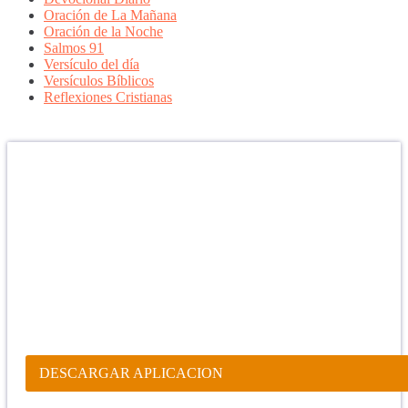
Oración de La Mañana
Oración de la Noche
Salmos 91
Versículo del día
Versículos Bíblicos
Reflexiones Cristianas
Confía en DIOS
"Se feliz, porque la piedra nunca es tan grande si confías en Dios,
porque las injusticias acaban pagándose, porque el dolor se supera,
porque el coraje te levanta, porque el miedo te fortalece, porque los
errores te hacen aprender y porque nadie es perfecto. DIOS hoy,
camina contigo. Feliz Día."
PARA RECIBIR NUESTRO MENSAJE CORTO DEL DÍA EN
TU CELULAR, DESCARGA NUESTRA APLICACIÓN
ANDROID.
DESCARGAR APLICACION