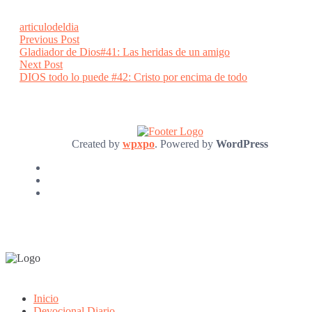
articulodeldia
Post
Previous
Previous Post
post:
Gladiador de Dios#41: Las heridas de un amigo
navigation
Next
Next Post
post:
DIOS todo lo puede #42: Cristo por encima de todo
Created by
wpxpo
. Powered by
WordPress
Inicio
Devocional Diario