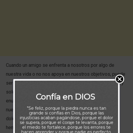
Cuando un amigo se enfrenta a nosotros por algo de
nuestra vida o no nos apoya en nuestros objetivos, puede
ser devastador. Puede que nos sintamos sorprendidos y
solos. Puede que empecemos inmediatamente a
Confía en DIOS
enumerar sus defectos y a reproducir sus palabras en
"Se feliz, porque la piedra nunca es tan
nuestra mente para refutarlas. Lo que más nos puede
grande si confías en Dios, porque las
injusticias acaban pagándose, porque el dolor
doler es lo mucho que confiábamos en ellos, lo que
se supera, porque el coraje te levanta, porque
el miedo te fortalece, porque los errores te
hemos hecho por ellos y lo que hemos creído en ellos.
hacen aprender y porque nadie es perfecto.