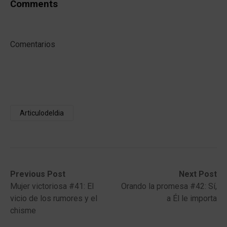
Comments
Comentarios
Articulodeldia
Post
Previous
Next
Previous Post
Next Post
post:
post:
Mujer victoriosa #41: El
Orando la promesa #42: Sí,
navigation
vicio de los rumores y el
a Él le importa
chisme