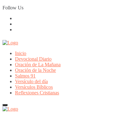
Skip
Follow Us
to
content
Inicio
Devocional Diario
Oración de La Mañana
Oración de la Noche
Salmos 91
Versículo del día
Versículos Bíblicos
Reflexiones Cristianas