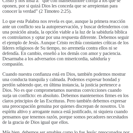
Cristo y nos insta a: “que con mansedumbre corrija a los que se
oponen, por si quizá Dios les conceda que se arrepientan para
conocer la verdad” (2 Timoteo 2:25).
Lo que esta Palabra nos revela es que, aunque la primera reacción
ante un conflicto sea la autopreservación, y buscar defendernos con
una posición airada, la opción viable a la luz de la sabiduría bíblica
es controlarnos y optar por una respuesta diferente. Debemos seguir
el ejemplo de Jesús. Aunque Cristo recibía constantes críticas de los
líderes religiosos de Su tiempo, no arremetía contra ellos ni se
defendía. En cambio, enseñó a los demás con amor y paciencia.
Desarmaba a los adversarios con misericordia, sabiduría y
compasión.
Cuando nuestra confianza está en Dios, también podemos mostrar
una conducta tranquila y calmada. Podemos expresar bondad y
perdón sabiendo que, en última instancia, la justicia pertenece a
Dios. No es que comprometamos nuestras convicciones cuando
surja un conflicto: en absoluto. Debemos mantenernos firmes en los
claros principios de las Escrituras. Pero también debemos expresar
una preocupación genuina por quienes discrepan de nosotros. Un
espíritu altivo y arrogante nunca está justificado, ni siquiera cuando
pensamos que tenemos razón, porque somos pecadores necesitados
de la gracia de Dios igual que ellos.
Más bien, debemos ser amables como lo fue Jesús: preocupados por