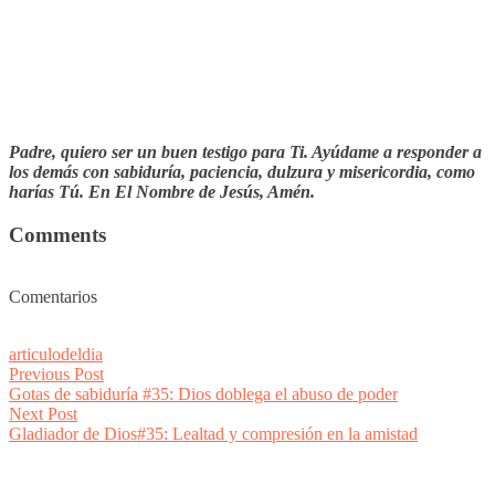
Padre, quiero ser un buen testigo para Ti. Ayúdame a responder a
los demás con sabiduría, paciencia, dulzura y misericordia, como
harías Tú. En El Nombre de Jesús, Amén.
Comments
Comentarios
articulodeldia
Post
Previous
Previous Post
post:
Gotas de sabiduría #35: Dios doblega el abuso de poder
navigation
Next
Next Post
post:
Gladiador de Dios#35: Lealtad y compresión en la amistad