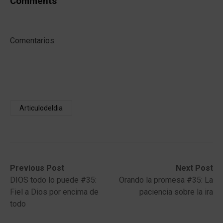
Comments
Comentarios
Articulodeldia
Post
Previous
Next
Previous Post
Next Post
post:
post:
DIOS todo lo puede #35:
Orando la promesa #35: La
navigation
Fiel a Dios por encima de
paciencia sobre la ira
todo