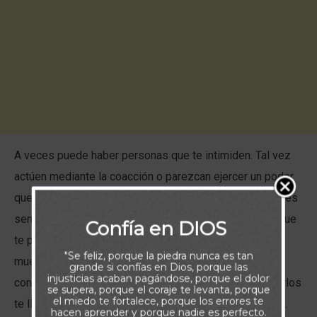
A veces puede haber personas que te intimiden. Tal vez
actúen mediante la coacción o parezcan ejercer un poder
que podría doblegarte. Así que, para caerles bien, puedes
sentir la tentación de hacer lo que te digan, aunque lo que
Confía en DIOS
te pidan no esté bien. Pero comprende que lo que les
"Se feliz, porque la piedra nunca es tan
mueve no es tu bienestar, sino una necesidad impía de
grande si confías en Dios, porque las
injusticias acaban pagándose, porque el dolor
control que no se aplacará. Y, en última instancia, seguirlos
se supera, porque el coraje te levanta, porque
el miedo te fortalece, porque los errores te
te llevará por un camino destructivo (Proverbios 14:12).
hacen aprender y porque nadie es perfecto.