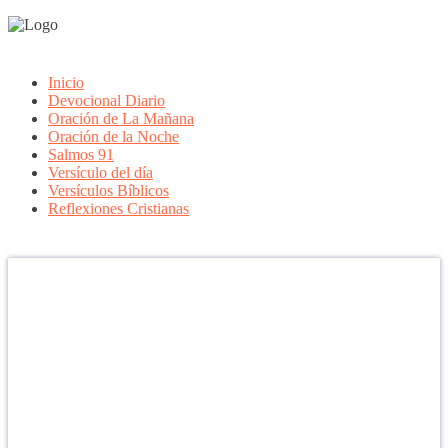
Inicio
Devocional Diario
Oración de La Mañana
Oración de la Noche
Salmos 91
Versículo del día
Versículos Bíblicos
Reflexiones Cristianas
Confía en DIOS
"Se feliz, porque la piedra nunca es tan grande si confías en Dios,
porque las injusticias acaban pagándose, porque el dolor se supera,
porque el coraje te levanta, porque el miedo te fortalece, porque los
errores te hacen aprender y porque nadie es perfecto. DIOS hoy,
camina contigo. Feliz Día."
PARA RECIBIR NUESTRO MENSAJE CORTO DEL DÍA EN