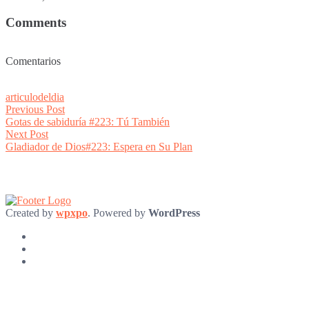
Comments
Comentarios
articulodeldia
Post
Previous
Previous Post
post:
Gotas de sabiduría #223: Tú También
navigation
Next
Next Post
post:
Gladiador de Dios#223: Espera en Su Plan
Created by
wpxpo
. Powered by
WordPress