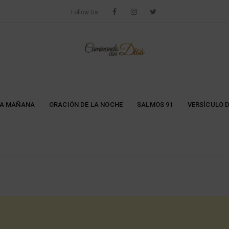
Follow Us
LA MAÑANA
ORACIÓN DE LA NOCHE
SALMOS 91
VERSÍCULO D