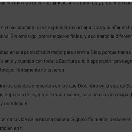
ron los mismos desafíos, limitaciones, temores y presiones que
n en una constante cima espiritual. Escuchar a Dios y confiar en É
 ellos. Sin embargo, permanecieron fieles, y eso marcó la diferenc
stás en una posición aún mejor para servir a Dios, porque tienes 
o en ti y cuentas con toda la Escritura a tu disposición—privileg
Antiguo Testamento no tuvieron.
stra los grandes momentos en los que Dios obró en la vida de Su
no dependía de eventos extraordinarios, sino de una vida diaria d
 y obediencia.
rar en tu vida de la misma manera. Síguelo fielmente, persevera
mbién en ti.