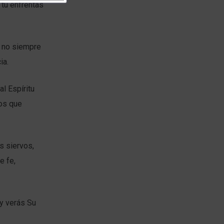
 tú enfrentas
l no siempre
ia.
al Espíritu
ios que
s siervos,
e fe,
 y verás Su