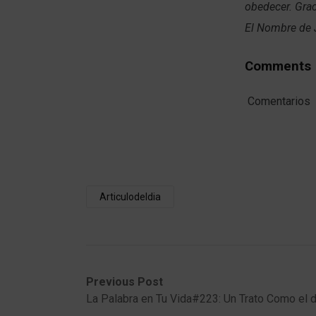
obedecer. Grac
El Nombre de 
Comments
Comentarios
Articulodeldia
Post
Previous
Next
Previous Post
post:
post:
La Palabra en Tu Vida#223: Un Trato Como el d
navigation