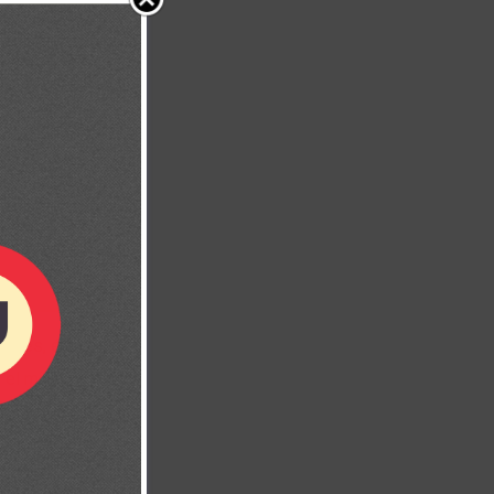
iones, éxitos
o el mismo.
aham, Moisés,
dad es que