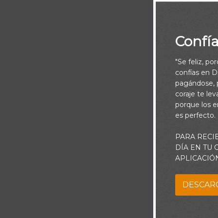
Confí
"Se feliz, po
confías en Di
pagándose, p
coraje te le
porque los e
es perfecto.
PARA RECI
DÍA EN TU
Las personas q
APLICACIÓ
y fracasos. A
DESCAR
Quizás has le
David o Josué,