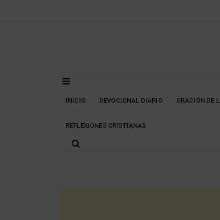
Skip
to
content
INICIO
DEVOCIONAL DIARIO
ORACIÓN DE 
REFLEXIONES CRISTIANAS