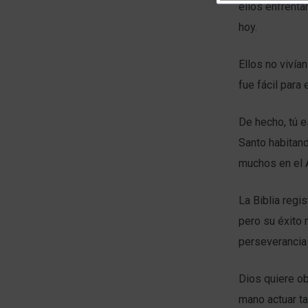
ellos enfrenta
hoy.
Ellos no vivía
fue fácil para
De hecho, tú e
Santo habitand
muchos en el 
La Biblia regi
pero su éxito 
perseverancia
Dios quiere ob
mano actuar ta