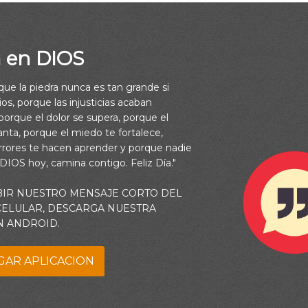
a en DIOS
rque la piedra nunca es tan grande si
os, porque las injusticias acaban
orque el dolor se supera, porque el
vanta, porque el miedo te fortalece,
rrores te hacen aprender y porque nadie
 DIOS hoy, camina contigo. Feliz Día."
BIR NUESTRO MENSAJE CORTO DEL
 CELULAR, DESCARGA NUESTRA
ue aparecen en la Biblia eran como tú. Compartían luchas, emoc
N ANDROID.
unque la tecnología ha avanzado, el corazón humano sigue siend
GAR APLICACION
ído acerca de cómo Dios obró poderosamente en la vida de Abr
 y has pensado: “Eso nunca podría pasarme a mí”. Pero la reali