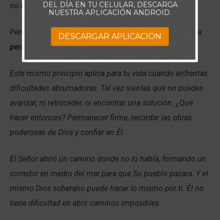
DEL DÍA EN TU CELULAR, DESCARGA
no había escapatoria. No podían avanzar ni retroceder.
NUESTRA APLICACIÓN ANDROID.
Pero en ese momento, Dios les dio una instrucción clara:
DESCARGAR APLICACION
permanezcan firmes y vean Su salvación
.
Este mismo principio aplica para tu vida cuando enfrentas
dificultades abrumadoras. Tal vez sientas que no puedes
avanzar, ni retroceder, ni encontrar una solución. ¿Qué
hacer entonces? Permanecer firme, recordar las obras
poderosas de Dios y confiar en Él.
El Señor abrió un camino donde no lo había, formando un
corredor en medio del mar para que Su pueblo pasara. Y el
mismo Dios soberano puede hacer lo mismo por ti. Él no
tiene dificultad en abrir caminos imposibles.