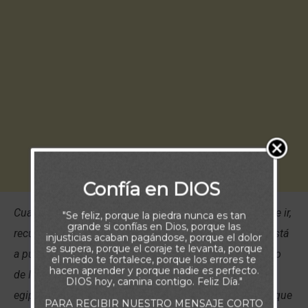
Confía en DIOS
Cuando te encuentres sin salida y sin saber hacia dónde ir,
"Se feliz, porque la piedra nunca es tan
grande si confías en Dios, porque las
recuerda que hay un propósito en esa situación. Dios está
injusticias acaban pagándose, porque el dolor
se supera, porque el coraje te levanta, porque
a punto de obrar para liberarte. Así ocurrió con el pueblo
el miedo te fortalece, porque los errores te
hacen aprender y porque nadie es perfecto.
de Israel cuando acampaban junto al Mar Rojo. Los
DIOS hoy, camina contigo. Feliz Día."
egipcios los perseguían con todo su ejército, y parecía que
PARA RECIBIR NUESTRO MENSAJE CORTO