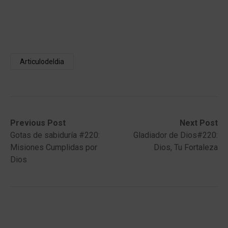
Articulodeldia
Post
Previous
Next
Previous Post
Next Post
post:
post:
Gotas de sabiduría #220:
Gladiador de Dios#220:
navigation
Misiones Cumplidas por
Dios, Tu Fortaleza
Dios