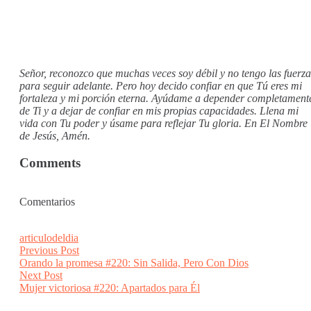
Señor, reconozco que muchas veces soy débil y no tengo las fuerza
para seguir adelante. Pero hoy decido confiar en que Tú eres mi
fortaleza y mi porción eterna. Ayúdame a depender completament
de Ti y a dejar de confiar en mis propias capacidades. Llena mi
vida con Tu poder y úsame para reflejar Tu gloria. En El Nombre
de Jesús, Amén.
Comments
Comentarios
articulodeldia
Post
Previous
Previous Post
post:
Orando la promesa #220: Sin Salida, Pero Con Dios
navigation
Next
Next Post
post:
Mujer victoriosa #220: Apartados para Él