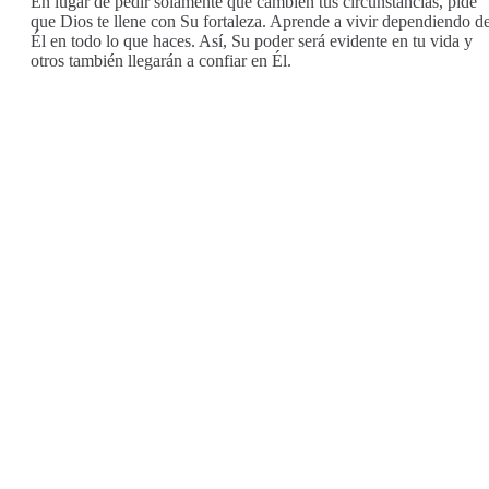
En lugar de pedir solamente que cambien tus circunstancias, pide
que Dios te llene con Su fortaleza. Aprende a vivir dependiendo d
Él en todo lo que haces. Así, Su poder será evidente en tu vida y
otros también llegarán a confiar en Él.