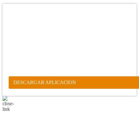
Confía en DIOS
"Se feliz, porque la piedra nunca es tan grande si confías en Dios,
porque las injusticias acaban pagándose, porque el dolor se supera,
porque el coraje te levanta, porque el miedo te fortalece, porque los
errores te hacen aprender y porque nadie es perfecto. DIOS hoy,
camina contigo. Feliz Día."
PARA RECIBIR NUESTRO MENSAJE CORTO DEL DÍA EN
TU CELULAR, DESCARGA NUESTRA APLICACIÓN
ANDROID.
DESCARGAR APLICACION