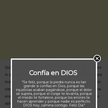
Quizás en tu servicio al Señor te has preguntado: ¿qué es
Confía en DIOS
lo que le corresponde a Dios en cuanto a la fortaleza para
mis tareas, y qué me corresponde a mí? El apóstol Pablo
"Se feliz, porque la piedra nunca es tan
grande si confías en Dios, porque las
ciertamente entregó todo de sí mismo: cuando no estaba
injusticias acaban pagándose, porque el dolor
se supera, porque el coraje te levanta, porque
enseñando en la iglesia, evangelizando a los perdidos o
el miedo te fortalece, porque los errores te
hacen aprender y porque nadie es perfecto.
defendiéndose de falsos maestros, se ganaba la vida
DIOS hoy, camina contigo. Feliz Día."