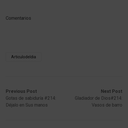
Comentarios
Articulodeldia
Post
Previous
Next
Previous Post
Next Post
post:
post:
Gotas de sabiduría #214:
Gladiador de Dios#214:
navigation
Déjalo en Sus manos
Vasos de barro