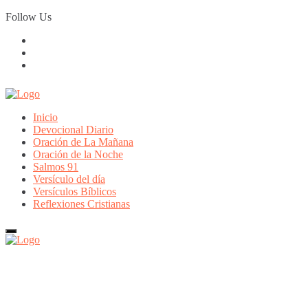
Skip
Follow Us
to
content
Inicio
Devocional Diario
Oración de La Mañana
Oración de la Noche
Salmos 91
Versículo del día
Versículos Bíblicos
Reflexiones Cristianas