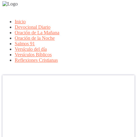
Inicio
Devocional Diario
Oración de La Mañana
Oración de la Noche
Salmos 91
Versículo del día
Versículos Bíblicos
Reflexiones Cristianas
Confía en DIOS
"Se feliz, porque la piedra nunca es tan grande si confías en Dios,
porque las injusticias acaban pagándose, porque el dolor se supera,
porque el coraje te levanta, porque el miedo te fortalece, porque los
errores te hacen aprender y porque nadie es perfecto. DIOS hoy,
camina contigo. Feliz Día."
PARA RECIBIR NUESTRO MENSAJE CORTO DEL DÍA EN