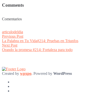
Comments
Comentarios
articulodeldia
Post
Previous
Previous Post
post:
La Palabra en Tu Vida#214: Pruebas en Triunfos
navigation
Next
Next Post
post:
Orando la promesa #214: Fortaleza para todo
Created by
wpxpo
. Powered by
WordPress