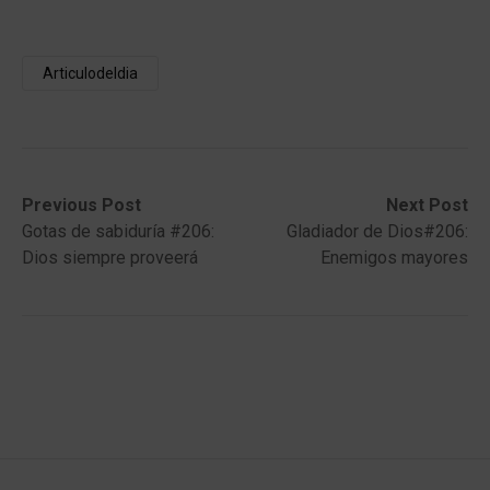
Articulodeldia
Post
Previous
Next
Previous Post
Next Post
post:
post:
Gotas de sabiduría #206:
Gladiador de Dios#206:
navigation
Dios siempre proveerá
Enemigos mayores