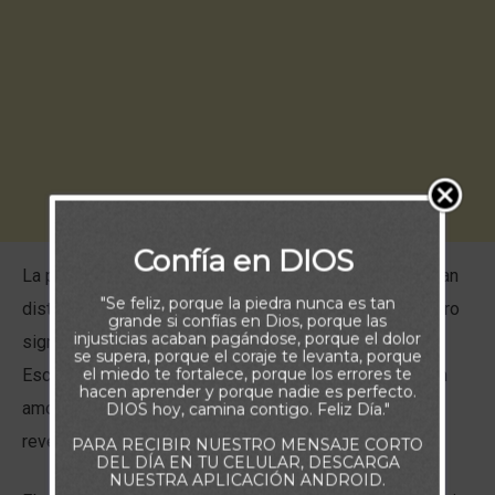
Confía en DIOS
La palabra “amor” ha sido tan usada y, muchas veces, tan
"Se feliz, porque la piedra nunca es tan
distorsionada, que para algunos ha perdido su verdadero
grande si confías en Dios, porque las
injusticias acaban pagándose, porque el dolor
significado. Sin embargo, el amor del que habla la
se supera, porque el coraje te levanta, porque
el miedo te fortalece, porque los errores te
Escritura —el
ágape
— es completamente distinto. Es un
hacen aprender y porque nadie es perfecto.
amor perfecto, desinteresado, perdonador y sacrificial,
DIOS hoy, camina contigo. Feliz Día."
revelado plenamente en Jesucristo.
PARA RECIBIR NUESTRO MENSAJE CORTO
DEL DÍA EN TU CELULAR, DESCARGA
NUESTRA APLICACIÓN ANDROID.