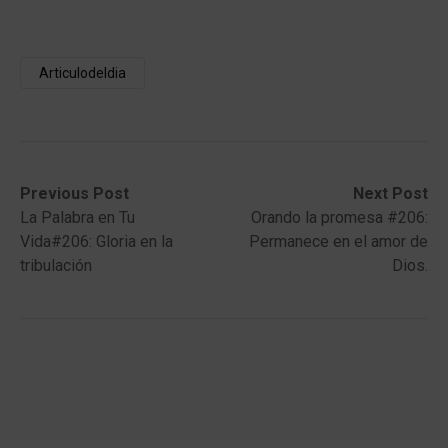
Articulodeldia
Post
Previous
Next
Previous Post
Next Post
post:
post:
La Palabra en Tu
Orando la promesa #206:
navigation
Vida#206: Gloria en la
Permanece en el amor de
tribulación
Dios.