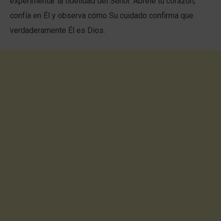
experimentar la fidelidad del Señor. Ábrele tu corazón,
confía en Él y observa cómo Su cuidado confirma que
verdaderamente Él es Dios.