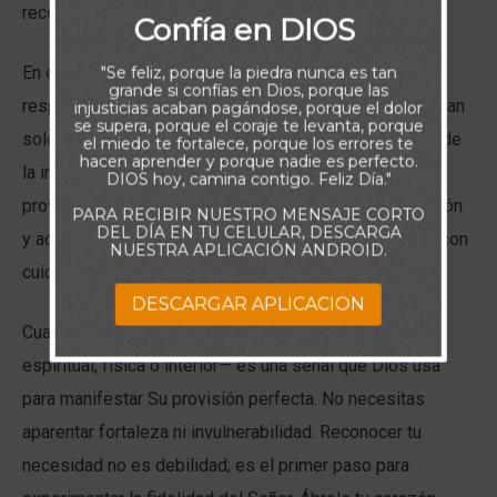
reconocen su necesidad delante de Él.
Confía en DIOS
En el ámbito espiritual sucede algo similar. El Señor
"Se feliz, porque la piedra nunca es tan
grande si confías en Dios, porque las
responde al clamor del corazón humilde. Quienes confían
injusticias acaban pagándose, porque el dolor
se supera, porque el coraje te levanta, porque
solo en su autosuficiencia suelen negar su necesidad de
el miedo te fortalece, porque los errores te
hacen aprender y porque nadie es perfecto.
la intervención divina y, sin darse cuenta, se cierran a la
DIOS hoy, camina contigo. Feliz Día."
provisión de Dios. Pero cuando abrimos nuestro corazón
PARA RECIBIR NUESTRO MENSAJE CORTO
DEL DÍA EN TU CELULAR, DESCARGA
y admitimos nuestra dependencia, el Señor se acerca con
NUESTRA APLICACIÓN ANDROID.
cuidado, poder y gracia.
DESCARGAR APLICACION
Cualquiera que sea tu necesidad hoy —emocional,
espiritual, física o interior— es una señal que Dios usa
para manifestar Su provisión perfecta. No necesitas
aparentar fortaleza ni invulnerabilidad. Reconocer tu
necesidad no es debilidad; es el primer paso para