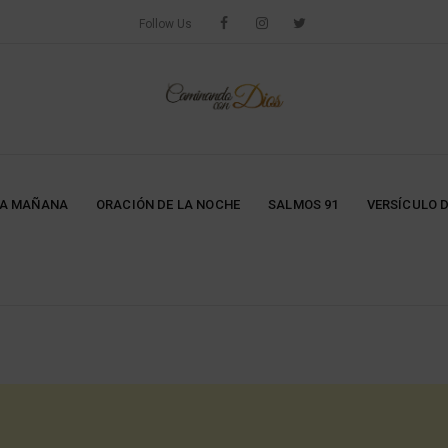
Follow Us
LA MAÑANA
ORACIÓN DE LA NOCHE
SALMOS 91
VERSÍCULO D