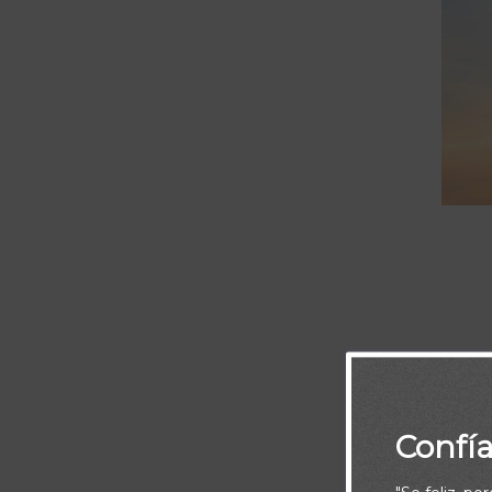
Y el que estab
Escribe; porqu
Confí