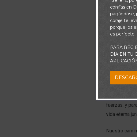
"Se feliz, po
confías en Di
pagándose, p
coraje te le
porque los e
es perfecto.
PARA RECI
DÍA EN TU
APLICACIÓ
DESCAR
Con Dios, nunc
paso a otro; 
fuerzas, y para
vida eterna jun
Nuestro camino