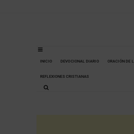
Skip
to
content
INICIO
DEVOCIONAL DIARIO
ORACIÓN DE 
REFLEXIONES CRISTIANAS