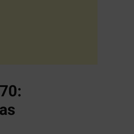
70:
sas