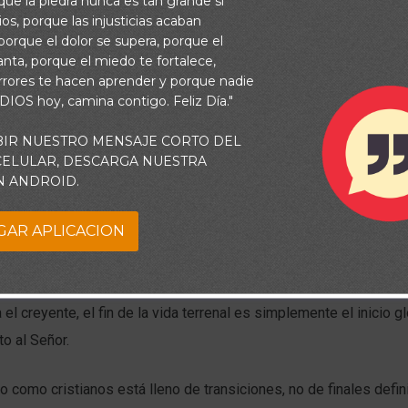
rque la piedra nunca es tan grande si
os, porque las injusticias acaban
orque el dolor se supera, porque el
vanta, porque el miedo te fortalece,
rrores te hacen aprender y porque nadie
 DIOS hoy, camina contigo. Feliz Día."
BIR NUESTRO MENSAJE CORTO DEL
 CELULAR, DESCARGA NUESTRA
N ANDROID.
GAR APLICACION
a hay un final absoluto, solo nuevos comienzos. Cada cierre de 
cada noche marca el amanecer de un día fresco. Descansamos pa
 el creyente, el fin de la vida terrenal es simplemente el inicio g
to al Señor.
 como cristianos está lleno de transiciones, no de finales defin