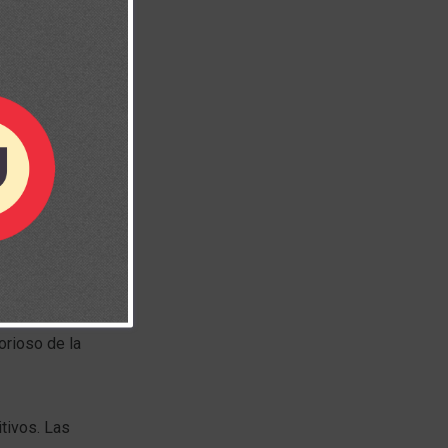
capítulo da
ra renovar
lorioso de la
itivos. Las