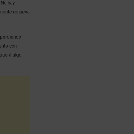
 No hay
emente renueva
 perdiendo
ento con
traerá algo