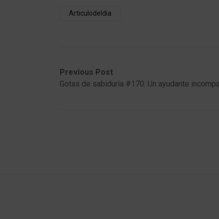
Articulodeldia
Post
Previous
Next
Previous Post
post:
post:
Gotas de sabiduría #170: Un ayudante incompa
navigation