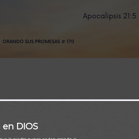
a sentado en el trono dijo: He aquí, yo hago nuevas todas las cos
e estas palabras son fieles y verdaderas. Apocalipsis 21:5
a en DIOS