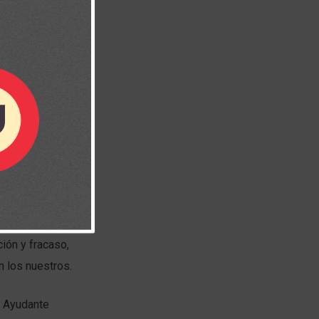
haré yo mismo”
?
embargo, en la
ión y fracaso,
n los nuestros.
n Ayudante