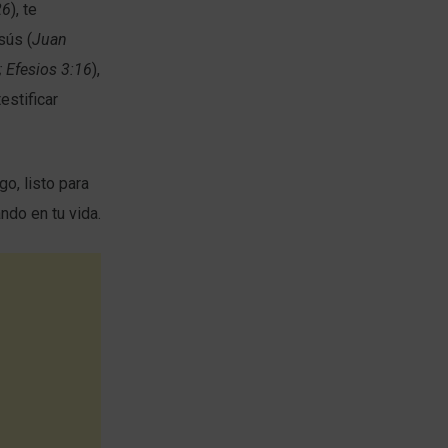
26
), te
sús (
Juan
 Efesios 3:16
),
testificar
o, listo para
ndo en tu vida.