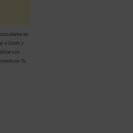
 consuélame en
r a Cristo y
ificar con
namente en Tu