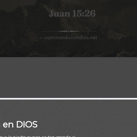
nga el Consolador, a quien yo os enviaré del Padre, el Espíritu d
el Padre, él dará testimonio acerca de mí. Juan 15:26
a en DIOS