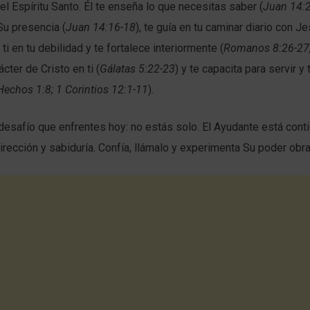
el Espíritu Santo. Él te enseña lo que necesitas saber (
Juan 14:
Su presencia (
Juan 14:16-18
), te guía en tu caminar diario con Je
r ti en tu debilidad y te fortalece interiormente (
Romanos 8:26-27;
cter de Cristo en ti (
Gálatas 5:22-23
) y te capacita para servir y 
Hechos 1:8; 1 Corintios 12:1-11
).
desafío que enfrentes hoy: no estás solo. El Ayudante está contig
dirección y sabiduría. Confía, llámalo y experimenta Su poder obra