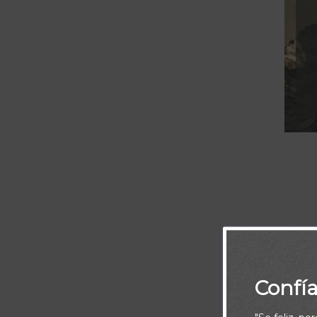
Pero cuando ve
cual procede d
Confí