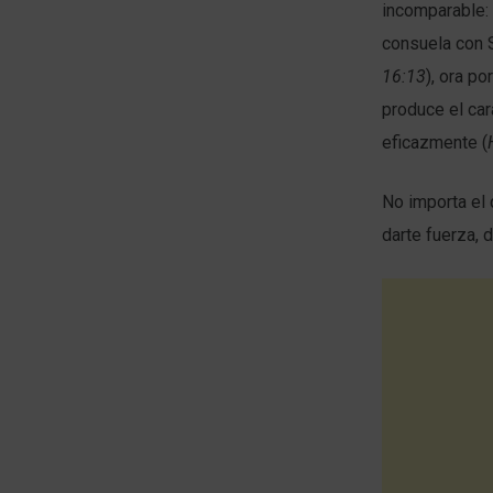
incomparable: 
consuela con 
16:13
), ora po
produce el cará
eficazmente (
No importa el 
darte fuerza, 