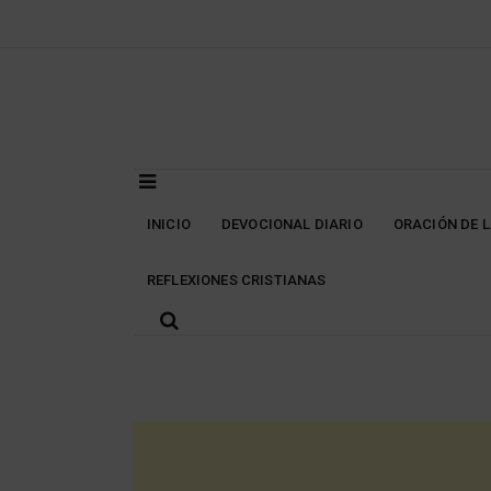
Skip
to
content
INICIO
DEVOCIONAL DIARIO
ORACIÓN DE 
REFLEXIONES CRISTIANAS