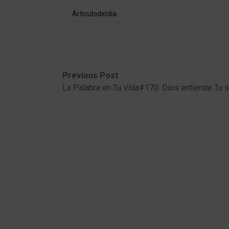
Articulodeldia
Post
Previous
Next
Previous Post
post:
post:
La Palabra en Tu Vida#170: Dios entiende Tu s
navigation