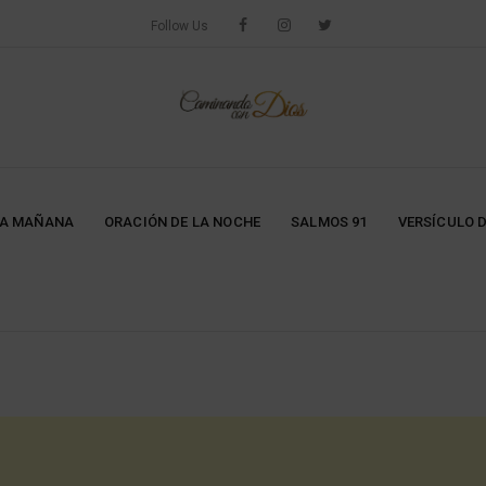
Follow Us
LA MAÑANA
ORACIÓN DE LA NOCHE
SALMOS 91
VERSÍCULO D