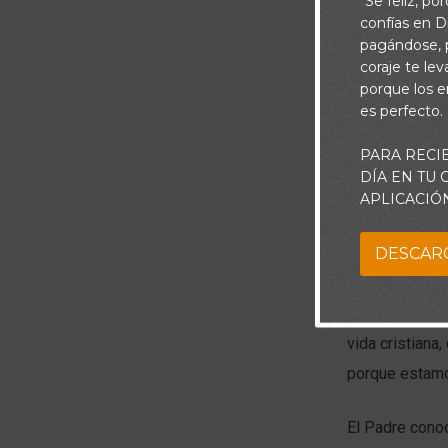
"Se feliz, po
confías en Di
pagándose, p
coraje te le
porque los e
es perfecto.
PARA RECI
DÍA EN TU
APLICACIÓ
DESCAR
¿Alguna vez h
La mayoría de
vida cristiana
porque estamos
El Padre conoc