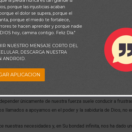
rque la piedra nunca es tan grande si
os, porque las injusticias acaban
orque el dolor se supera, porque el
vanta, porque el miedo te fortalece,
rrores te hacen aprender y porque nadie
 DIOS hoy, camina contigo. Feliz Día."
BIR NUESTRO MENSAJE CORTO DEL
 CELULAR, DESCARGA NUESTRA
N ANDROID.
GAR APLICACION
as pensado:
“No necesito ayuda, si quiero que se haga bien, lo 
 nosotros, en algún momento, hemos tenido esa mentalidad. Sin 
, depender únicamente de nuestra fuerza suele conducir a frustrac
 llamados a apoyarnos en el poder y la sabiduría de Dios, no e
e nuestras necesidades y, en Su bondad infinita, nos ha dado u