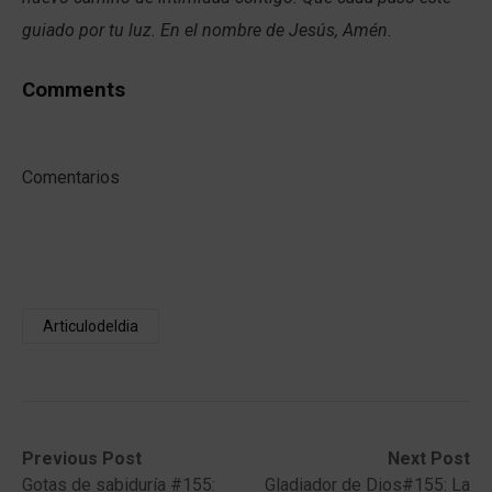
guiado por tu luz. En el nombre de Jesús, Amén.
Comments
Comentarios
Articulodeldia
Post
Previous
Next
Previous Post
Next Post
post:
post:
Gotas de sabiduría #155:
Gladiador de Dios#155: La