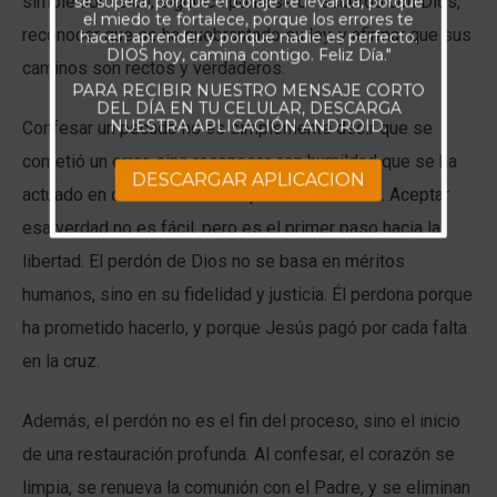
simple admisión; significa ponerse de acuerdo con Dios,
se supera, porque el coraje te levanta, porque
el miedo te fortalece, porque los errores te
reconocer que se ha quebrantado su ley, y afirmar que sus
hacen aprender y porque nadie es perfecto.
DIOS hoy, camina contigo. Feliz Día."
caminos son rectos y verdaderos.
PARA RECIBIR NUESTRO MENSAJE CORTO
DEL DÍA EN TU CELULAR, DESCARGA
NUESTRA APLICACIÓN ANDROID.
Confesar un pecado no es simplemente decir que se
cometió un error, sino reconocer con humildad que se ha
DESCARGAR APLICACION
actuado en contra del diseño perfecto de Dios. Aceptar
esa verdad no es fácil, pero es el primer paso hacia la
libertad. El perdón de Dios no se basa en méritos
humanos, sino en su fidelidad y justicia. Él perdona porque
ha prometido hacerlo, y porque Jesús pagó por cada falta
en la cruz.
Además, el perdón no es el fin del proceso, sino el inicio
de una restauración profunda. Al confesar, el corazón se
limpia, se renueva la comunión con el Padre, y se eliminan