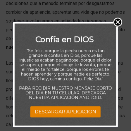
decisiones que a menudo terminan por desgastarnos:
cambiar de apariencia, aparentar una vida que no podemos
sostener, involucrarnos en actividades riesgosas,
perseguir reconocimiento o estatus social. En este intento
Confía en DIOS
de encajar o destacar, se pierde de vista algo esencial:
nuestra identidad en Dios
.
"Se feliz, porque la piedra nunca es tan
grande si confías en Dios, porque las
injusticias acaban pagándose, porque el dolor
Las personas que viven preocupadas por la opinión ajena
se supera, porque el coraje te levanta, porque
el miedo te fortalece, porque los errores te
suelen compararse constantemente, trabajan de más, se
hacen aprender y porque nadie es perfecto.
DIOS hoy, camina contigo. Feliz Día."
llenan de compromisos, y miden su valor por lo que
PARA RECIBIR NUESTRO MENSAJE CORTO
producen o aparentan. Pero Dios nos ofrece una libertad
DEL DÍA EN TU CELULAR, DESCARGA
NUESTRA APLICACIÓN ANDROID.
diferente: la de vivir buscando Su aprobación, no la de los
hombres. Cuando nos centramos en lo que nuestro Padre
DESCARGAR APLICACION
celestial piensa de nosotros, todo cambia. Él es quien nos
da identidad, valor y propósito. Su amor no depende de