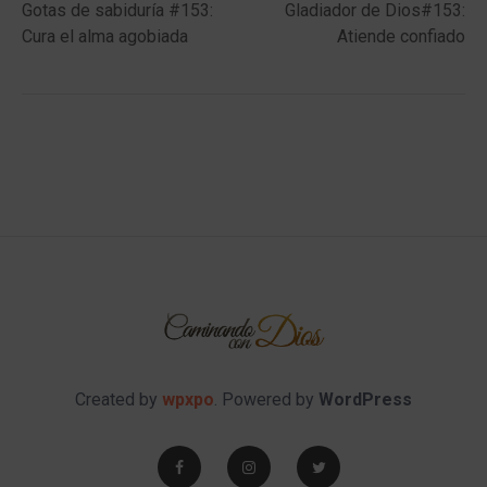
post:
post:
Gotas de sabiduría #153:
Gladiador de Dios#153:
navigation
Cura el alma agobiada
Atiende confiado
Created by
wpxpo
. Powered by
WordPress