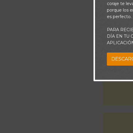
encuentre s
coraje te le
porque los e
es perfecto.
PARA RECI
DÍA EN TU
APLICACIÓ
DESCAR