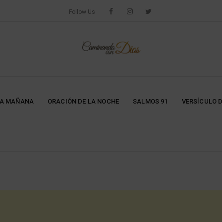
Follow Us
LA MAÑANA
ORACIÓN DE LA NOCHE
SALMOS 91
VERSÍCULO D