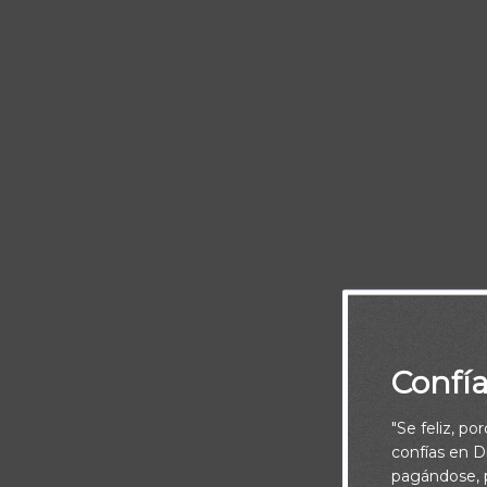
Confí
Señor, fortal
antes me pers
"Se feliz, po
confías en Di
Tus propósi
pagándose, p