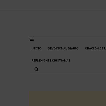
Skip
to
content
INICIO
DEVOCIONAL DIARIO
ORACIÓN DE 
REFLEXIONES CRISTIANAS