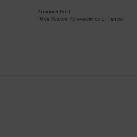
Post
Previous
Next
Previous Post
post:
post:
18 de Octubre: Aprovechando El Tiempo
navigation