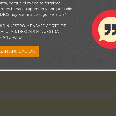
iempre libre de tentación y firme ante el miedo de fallar o caer
vanta, porque el miedo te fortalece,
rrores te hacen aprender y porque nadie
Gracias Padre por que sé que eres mi gran libertador.
 DIOS hoy, camina contigo. Feliz Día."
BIR NUESTRO MENSAJE CORTO DEL
 CELULAR, DESCARGA NUESTRA
N ANDROID.
GAR APLICACION