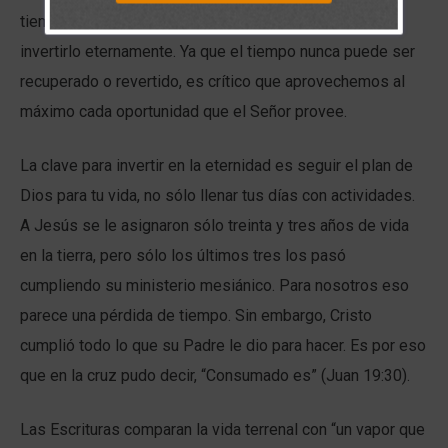
tiempo trabajando por el logro de objetivos propios o
invertirlo eternamente. Ya que el tiempo nunca puede ser
recuperado o revertido, es crítico que aprovechemos al
máximo cada oportunidad que el Señor provee.
La clave para invertir en la eternidad es seguir el plan de
Dios para tu vida, no sólo llenar tus días con actividades.
A Jesús se le asignaron sólo treinta y tres años de vida
en la tierra, pero sólo los últimos tres los pasó
cumpliendo su ministerio mesiánico. Para nosotros eso
parece una pérdida de tiempo. Sin embargo, Cristo
cumplió todo lo que su Padre le dio para hacer. Es por eso
que en la cruz pudo decir, “Consumado es” (Juan 19:30).
Las Escrituras comparan la vida terrenal con “un vapor que