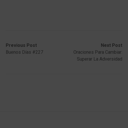
Post
Previous
Next
Previous Post
Next Post
post:
post:
Buenos Días #227
Oraciones Para Cambiar:
navigation
Superar La Adversidad