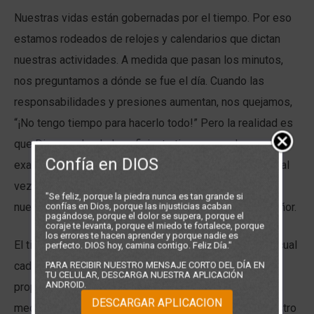
Nuestras vidas están gobernadas por el tiempo. Por eso
estamos rodeados de relojes y calendarios que dictan
nuestras actividades. A medida que pasan los minutos,
nos preguntamos a dónde se fue el día. Cuando las
responsabilidades y presiones aumentan, nos quejamos,
“¡No tengo tiempo para hacerlo todo!” Pero la realidad es
que Dios nos ha dado suficiente tiempo para hacer
Confía en DIOS
exactamente lo que ha planeado para nuestras vidas. Tal
vez la cuestión más importante es si estamos usando
"Se feliz, porque la piedra nunca es tan grande si
nuestro tiempo para hacer nuestra voluntad o la del Señor.
confías en Dios, porque las injusticias acaban
pagándose, porque el dolor se supera, porque el
coraje te levanta, porque el miedo te fortalece, porque
los errores te hacen aprender y porque nadie es
El tiempo como galardon de Dios, es la medida por la cual
perfecto. DIOS hoy, camina contigo. Feliz Día."
cada uno de nosotros elegimos vivir y avanzar en los
PARA RECIBIR NUESTRO MENSAJE CORTO DEL DÍA EN
TU CELULAR, DESCARGA NUESTRA APLICACIÓN
ANDROID.
propósitos que Él tiene para nosotros, y a partir de esa
DESCARGAR APLICACION
medida, tenemos dos opciones: pasar totalmente nuestro