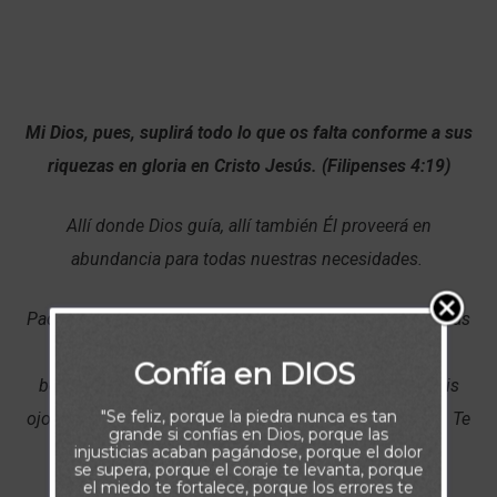
Mi Dios, pues, suplirá todo lo que os falta conforme a sus
riquezas en gloria en Cristo Jesús. (Filipenses 4:19)
Allí donde Dios guía, allí también Él proveerá en
abundancia para todas nuestras necesidades.
Padre me satisfaces con abundancia en las cosas buenas
tanto materiales como espirituales. Todas mis
Confía en DIOS
bendiciones provienen de ti. Nada me falta porque mis
"Se feliz, porque la piedra nunca es tan
ojos están puestos en la meta de servirte y obedecerte. Te
grande si confías en Dios, porque las
agradezco Señor por anticipar cada una de mis
injusticias acaban pagándose, porque el dolor
se supera, porque el coraje te levanta, porque
necesidades y por llenar mi vida de abundantes
el miedo te fortalece, porque los errores te