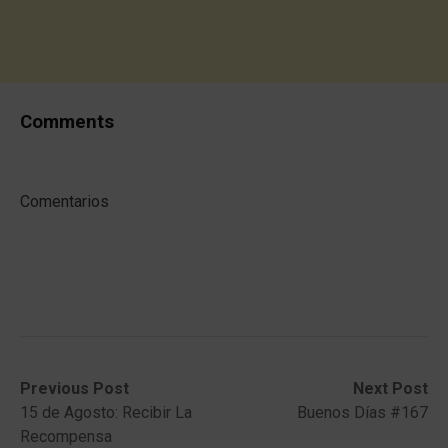
Comments
Comentarios
Post
Previous
Next
Previous Post
Next Post
post:
post:
15 de Agosto: Recibir La
Buenos Días #167
navigation
Recompensa