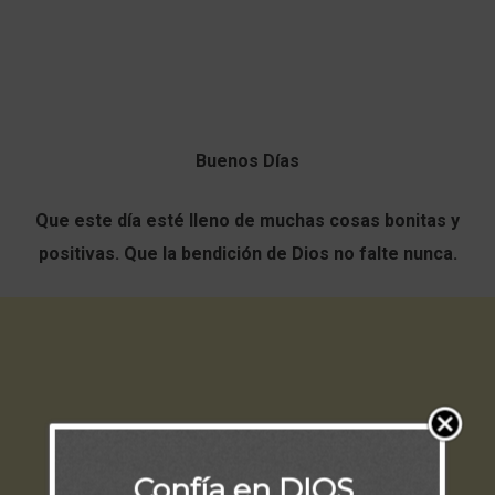
Buenos Días
Que este día esté lleno de muchas cosas bonitas y
positivas. Que la bendición de Dios no falte nunca.
Confía en DIOS