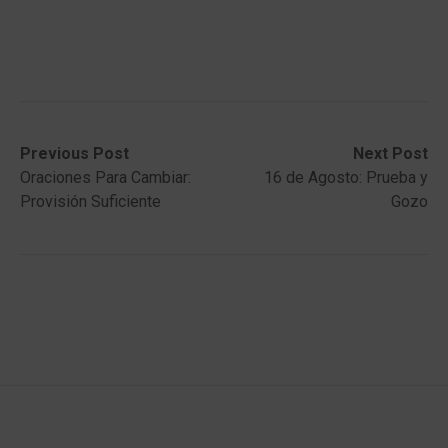
Post
Previous
Next
Previous Post
Next Post
post:
post:
Oraciones Para Cambiar:
16 de Agosto: Prueba y
navigation
Provisión Suficiente
Gozo