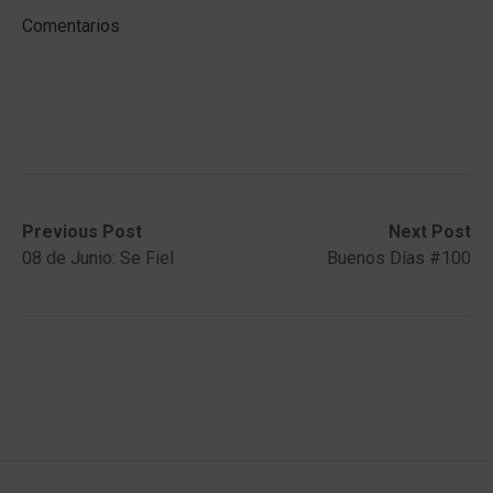
Comentarios
Post
Previous
Next
Previous Post
Next Post
post:
post:
08 de Junio: Se Fiel
Buenos Días #100
navigation