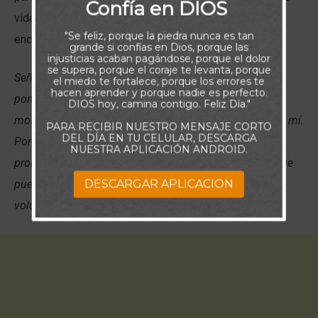
Confía en DIOS
vidas. Vivir en la palabra de Dios, es el medio para
"Se feliz, porque la piedra nunca es tan
encontrar su paz y felicidad.
grande si confías en Dios, porque las
injusticias acaban pagándose, porque el dolor
se supera, porque el coraje te levanta, porque
Señor, quiero perseverar en Tu Palabra, estudiándola y
el miedo te fortalece, porque los errores te
hacen aprender y porque nadie es perfecto.
poniéndola en práctica en mi vida, de forma que pueda
DIOS hoy, camina contigo. Feliz Día."
moldear mi espíritu conforme a aquello que esperas de mí.
PARA RECIBIR NUESTRO MENSAJE CORTO
DEL DÍA EN TU CELULAR, DESCARGA
Por ello, continúa Padre, revelándome tus hermosas
NUESTRA APLICACIÓN ANDROID.
promesas mientras estudio las escrituras de manera que
DESCARGAR APLICACION
pueda continuar cada vez más viviendo según Tu
voluntad.