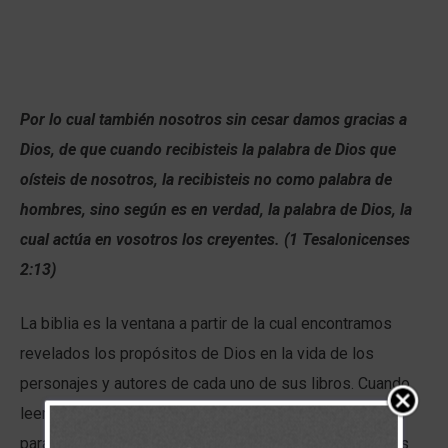
Por lo cual también nosotros sin cesar damos gracias a
Dios, de que cuando recibisteis la palabra de Dios que
oísteis de nosotros, la recibisteis no como palabra de
hombres, sino según es en verdad, la palabra de Dios, la
cual actúa en vosotros los creyentes. (1 Tesalonicenses
2:13)
La biblia es la ventana a partir de la cual encontramos
revelados los propósitos de Dios en la vida de los
personajes y autores de cada uno de sus libros. Cuando
leemos las Santas Escrituras miramos por esa ventana
para encontrar el reflejo del Señor, que moldee nuestras