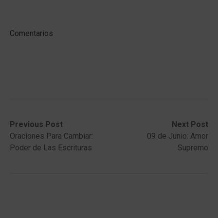
Comentarios
Post
Previous
Next
Previous Post
Next Post
post:
post:
Oraciones Para Cambiar:
09 de Junio: Amor
navigation
Poder de Las Escrituras
Supremo