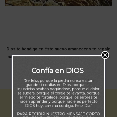
Dios te bendiga en éste nuevo amanecer y te regale
salud, bienestar, amor y todo lo que necesites en tu
vida.
Confía en DIOS
Feliz y Bendecido Día.
"Se feliz, porque la piedra nunca es tan
grande si confías en Dios, porque las
injusticias acaban pagándose, porque el dolor
se supera, porque el coraje te levanta, porque
el miedo te fortalece, porque los errores te
hacen aprender y porque nadie es perfecto.
DIOS hoy, camina contigo. Feliz Día."
PARA RECIBIR NUESTRO MENSAJE CORTO