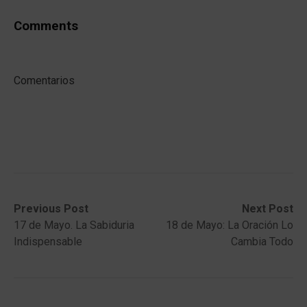
Comments
Comentarios
Post
Previous
Next
Previous Post
Next Post
post:
post:
17 de Mayo. La Sabiduria
18 de Mayo: La Oración Lo
navigation
Indispensable
Cambia Todo