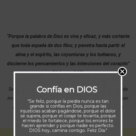
“Porque la palabra de Dios es viva y eficaz, y más cortante
que toda espada de dos filos; y penetra hasta partir el
alma y el espíritu, las coyunturas y los tuétanos, y
discierne los pensamientos y las intenciones del corazón”
(Hebreos 4:12)
Confía en DIOS
Señor, ayúdame cada día a hacer de Tu palabra la guía de
mi vida. Dame la sabiduría para que mis acciones reflejen
"Se feliz, porque la piedra nunca es tan
grande si confías en Dios, porque las
el aprendizaje que de ella he tomado, de manera que
injusticias acaban pagándose, porque el dolor
se supera, porque el coraje te levanta, porque
pueda caminar cada día, cercano a Tí. Amén
el miedo te fortalece, porque los errores te
hacen aprender y porque nadie es perfecto.
DIOS hoy, camina contigo. Feliz Día."